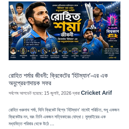
রোহিত শর্মার জীবনী: ক্রিকেটের ‘হিটম্যান’-এর এক
অনুপ্রেরণাদায়ক সফর
Cricket Arif
সর্বশেষ আপডেট হয়েছে: 15 জুলাই, 2026
দ্বারা
রোহিত গুরুনাথ শর্মা, যিনি ক্রিকেট বিশ্বে ‘হিটম্যান’ নামেই পরিচিত, শুধু একজন
ক্রিকেটার নন, বরং তিনি একজন সত্যিকারের যোদ্ধা। মুম্বাইয়ের এক
মধ্যবিত্ত পরিবার থেকে উঠে …