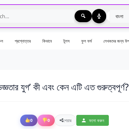
কেল
প্রশ্নোত্তর
কিভাবে
টুলস
ফুল ফর্ম
লেখকদের জন্য উপা
জ্ঞতার যুগ’ কী এবং কেন এটি এত গুরুত্বপূর্ণ?
শেয়ার
ফলো করুন
0
0