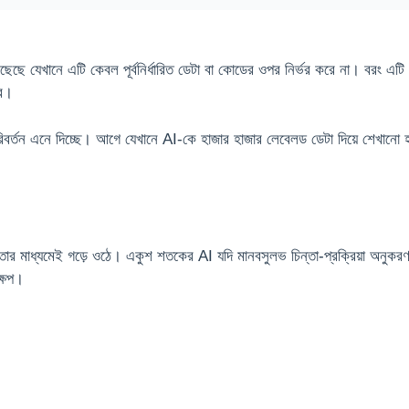
েখানে এটি কেবল পূর্বনির্ধারিত ডেটা বা কোডের ওপর নির্ভর করে না। বরং এটি বাস্
রে।
পরিবর্তন এনে দিচ্ছে। আগে যেখানে AI-কে হাজার হাজার লেবেলড ডেটা দিয়ে শেখানো
জ্ঞতার মাধ্যমেই গড়ে ওঠে। একুশ শতকের AI যদি মানবসুলভ চিন্তা-প্রক্রিয়া অনুকর
্ষেপ।