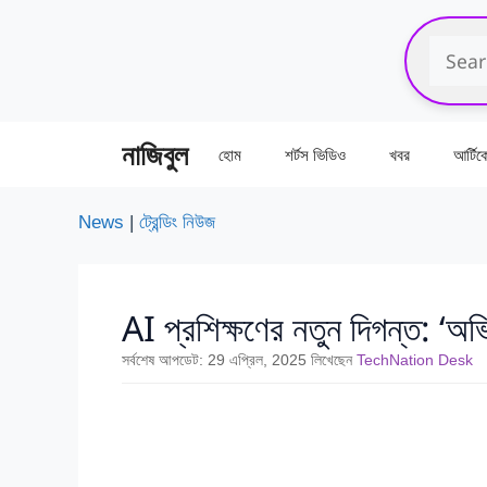
এড়িেয়
লেখায়
যান
নাজিবুল
হোম
শর্টস ভিডিও
খবর
আর্টি
News
|
ট্রেন্ডিং নিউজ
AI প্রশিক্ষণের নতুন দিগন্ত: ‘অভি
সর্বশেষ আপডেট:
29 এপ্রিল, 2025
লিখেছেন
TechNation Desk