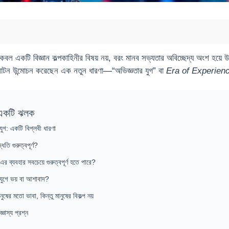
ে কেবল একটি বিজ্ঞান কল্পকাহিনীর বিষয় নয়, বরং মানব সভ্যতার অবিচ্ছেদ্য অংশ হ
সাটন উন্মোচন করেছেন এক নতুন ধারণা—“অভিজ্ঞতার যুগ” বা
Era of Experien
একটি ঝলক
যুগ: একটি বিপ্লবী ধারণা
তি গুরুত্বপূর্ণ?
র ব্যবহার সবচেয়ে গুরুত্বপূর্ণ হতে পারে?
যুগে ভয় বা আশাবাদ?
নুষের মতো ভাবা, কিন্তু মানুষের বিকল্প নয়
্ঞাস্য প্রশ্ন