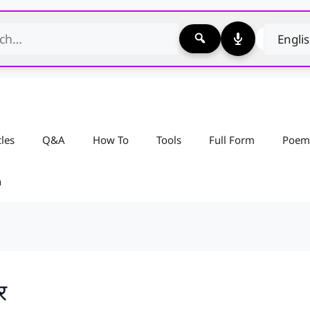
cles
Q&A
How To
Tools
Full Form
Poem
n
र