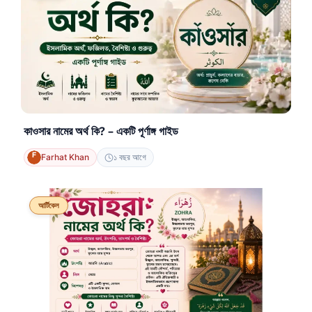
কাওসার নামের অর্থ কি? – একটি পূর্ণাঙ্গ গাইড
Farhat Khan
১ বছর আগে
আর্টিকেল