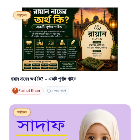
আর্টিকেল
রায়ান নামের অর্থ কি? – একটি পূর্ণাঙ্গ গাইড
Farhat Khan
২ বছর আগে
আর্টিকেল