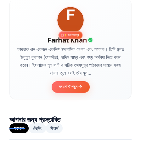
সদস্য
1
বছর
Farhat Khan
ফারহাত খান একজন একনিষ্ঠ ইসলামিক লেখক এবং গবেষক। তিনি মূলত
উলুমুল কুরআন (তাফসীর), হাদিস শাস্ত্র এবং শুদ্ধ আকীদা নিয়ে কাজ
করেন। ইসলামের মূল বাণী ও সঠিক তথ্যসূত্র পাঠকদের সামনে সহজ
ভাষায় তুলে ধরাই তাঁর মূল...
সব পোস্ট পড়ুন
আপনার জন্য প্রস্তাবিত
সবগুলো
ট্রেন্ডিং
ফিচার্ড