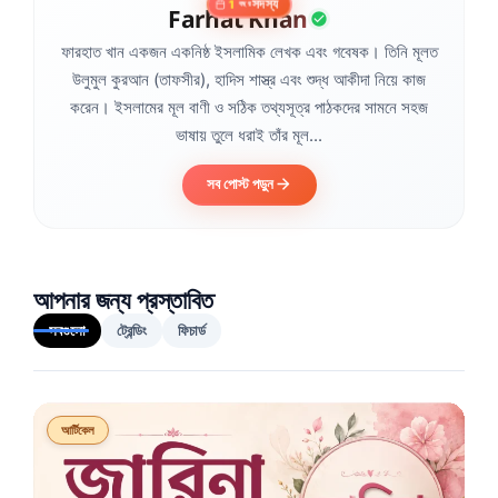
সদস্য
1
বছর
Farhat Khan
ফারহাত খান একজন একনিষ্ঠ ইসলামিক লেখক এবং গবেষক। তিনি মূলত
উলুমুল কুরআন (তাফসীর), হাদিস শাস্ত্র এবং শুদ্ধ আকীদা নিয়ে কাজ
করেন। ইসলামের মূল বাণী ও সঠিক তথ্যসূত্র পাঠকদের সামনে সহজ
ভাষায় তুলে ধরাই তাঁর মূল...
সব পোস্ট পড়ুন
আপনার জন্য প্রস্তাবিত
সবগুলো
ট্রেন্ডিং
ফিচার্ড
আর্টিকেল