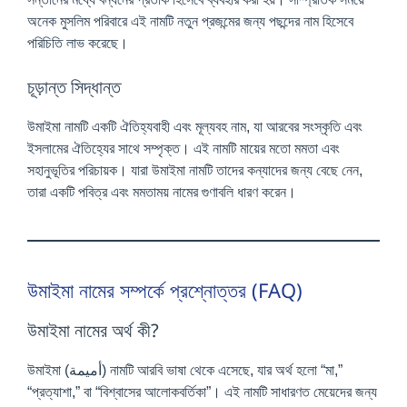
অনেক মুসলিম পরিবারে এই নামটি নতুন প্রজন্মের জন্য পছন্দের নাম হিসেবে
পরিচিতি লাভ করেছে।
চূড়ান্ত সিদ্ধান্ত
উমাইমা নামটি একটি ঐতিহ্যবাহী এবং মূল্যবহ নাম, যা আরবের সংস্কৃতি এবং
ইসলামের ঐতিহ্যের সাথে সম্পৃক্ত। এই নামটি মায়ের মতো মমতা এবং
সহানুভূতির পরিচায়ক। যারা উমাইমা নামটি তাদের কন্যাদের জন্য বেছে নেন,
তারা একটি পবিত্র এবং মমতাময় নামের গুণাবলি ধারণ করেন।
উমাইমা নামের সম্পর্কে প্রশ্নোত্তর (FAQ)
উমাইমা নামের অর্থ কী?
উমাইমা (أميمة) নামটি আরবি ভাষা থেকে এসেছে, যার অর্থ হলো “মা,”
“প্রত্যাশা,” বা “বিশ্বাসের আলোকবর্তিকা”। এই নামটি সাধারণত মেয়েদের জন্য