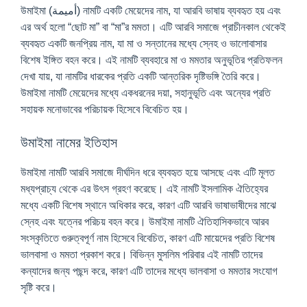
উমাইমা (أميمة) নামটি একটি মেয়েদের নাম, যা আরবি ভাষায় ব্যবহৃত হয় এবং
এর অর্থ হলো “ছোট মা” বা “মা”র মমতা। এটি আরবি সমাজে প্রাচীনকাল থেকেই
ব্যবহৃত একটি জনপ্রিয় নাম, যা মা ও সন্তানের মধ্যে স্নেহ ও ভালোবাসার
বিশেষ ইঙ্গিত বহন করে। এই নামটি ব্যবহারে মা ও মমতার অনুভূতির প্রতিফলন
দেখা যায়, যা নামটির ধারকের প্রতি একটি আন্তরিক দৃষ্টিভঙ্গি তৈরি করে।
উমাইমা নামটি মেয়েদের মধ্যে একধরনের দয়া, সহানুভূতি এবং অন্যের প্রতি
সহায়ক মনোভাবের পরিচায়ক হিসেবে বিবেচিত হয়।
উমাইমা নামের ইতিহাস
উমাইমা নামটি আরবি সমাজে দীর্ঘদিন ধরে ব্যবহৃত হয়ে আসছে এবং এটি মূলত
মধ্যপ্রাচ্য থেকে এর উৎস গ্রহণ করেছে। এই নামটি ইসলামিক ঐতিহ্যের
মধ্যে একটি বিশেষ স্থানে অধিকার করে, কারণ এটি আরবি ভাষাভাষীদের মাঝে
স্নেহ এবং যত্নের পরিচয় বহন করে। উমাইমা নামটি ঐতিহাসিকভাবে আরব
সংস্কৃতিতে গুরুত্বপূর্ণ নাম হিসেবে বিবেচিত, কারণ এটি মায়েদের প্রতি বিশেষ
ভালবাসা ও মমতা প্রকাশ করে। বিভিন্ন মুসলিম পরিবার এই নামটি তাদের
কন্যাদের জন্য পছন্দ করে, কারণ এটি তাদের মধ্যে ভালবাসা ও মমতার সংযোগ
সৃষ্টি করে।