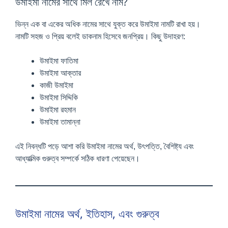
উমাইমা নামের সাথে মিল রেখে নাম?
ভিন্ন এক বা একের অধিক নামের সাথে যুক্ত করে উমাইমা নামটি রাখা হয়।
নামটি সহজ ও প্রিয় বলেই ডাকনাম হিসেবে জনপ্রিয়। কিছু উদাহরণ:
উমাইমা ফাতিমা
উমাইমা আক্তার
কাজী উমাইমা
উমাইমা সিদ্দিকি
উমাইমা রহমান
উমাইমা তামান্না
এই নিবন্ধটি পড়ে আশা করি উমাইমা নামের অর্থ, উৎপত্তি, বৈশিষ্ট্য এবং
আধ্যাত্মিক গুরুত্ব সম্পর্কে সঠিক ধারণা পেয়েছেন।
উমাইমা নামের অর্থ, ইতিহাস, এবং গুরুত্ব