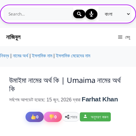
এড়িেয়
লেখায়
যান
নাজিবুল
মেনু
নিবন্ধ
|
নামের অর্থ
|
ইসলামিক নাম
|
ইসলামিক মেয়েদের নাম
উমাইমা নামের অর্থ কি | Umaima নামের অর্থ
কি
Farhat Khan
সর্বশেষ আপডেট হয়েছে: 15 জুন, 2026
দ্বারা
0
0
শেয়ার
অনুসরণ করুন