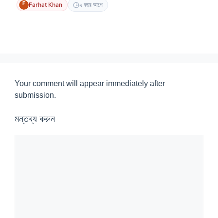
Farhat Khan
২ বছর আগে
Your comment will appear immediately after
submission.
মন্তব্য করুন
মন্তব্য