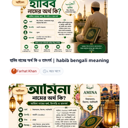
আর্টিকেল
হাবিব নামের অর্থ কি ও তাৎপর্য | habib bengali meaning
Farhat Khan
২ বছর আগে
আর্টিকেল