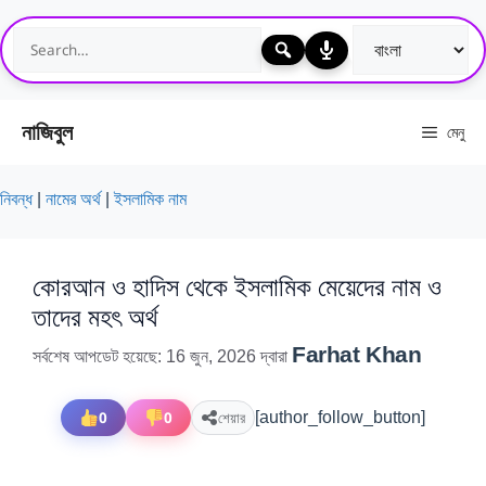
এড়িেয়
লেখায়
যান
নাজিবুল
মেনু
নিবন্ধ
|
নামের অর্থ
|
ইসলামিক নাম
কোরআন ও হাদিস থেকে ইসলামিক মেয়েদের নাম ও
তাদের মহৎ অর্থ
Farhat Khan
সর্বশেষ আপডেট হয়েছে: 16 জুন, 2026
দ্বারা
0
0
শেয়ার
[author_follow_button]