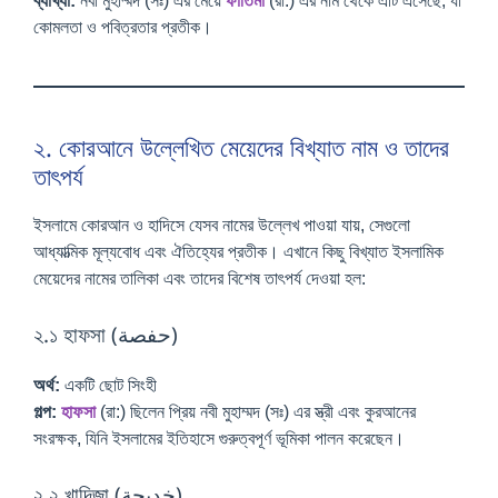
ব্যাখ্যা:
নবী মুহাম্মদ (সঃ) এর মেয়ে
ফাতিমা
(রা:) এর নাম থেকে এটি এসেছে, যা
কোমলতা ও পবিত্রতার প্রতীক।
২. কোরআনে উল্লেখিত মেয়েদের বিখ্যাত নাম ও তাদের
তাৎপর্য
ইসলামে কোরআন ও হাদিসে যেসব নামের উল্লেখ পাওয়া যায়, সেগুলো
আধ্যাত্মিক মূল্যবোধ এবং ঐতিহ্যের প্রতীক। এখানে কিছু বিখ্যাত ইসলামিক
মেয়েদের নামের তালিকা এবং তাদের বিশেষ তাৎপর্য দেওয়া হল:
২.১ হাফসা (حفصة)
অর্থ:
একটি ছোট সিংহী
গল্প:
হাফসা
(রা:) ছিলেন প্রিয় নবী মুহাম্মদ (সঃ) এর স্ত্রী এবং কুরআনের
সংরক্ষক, যিনি ইসলামের ইতিহাসে গুরুত্বপূর্ণ ভূমিকা পালন করেছেন।
২.২ খাদিজা (خديجة)