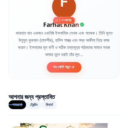
সদস্য
1
বছর
Farhat Khan
ফারহাত খান একজন একনিষ্ঠ ইসলামিক লেখক এবং গবেষক। তিনি মূলত
উলুমুল কুরআন (তাফসীর), হাদিস শাস্ত্র এবং শুদ্ধ আকীদা নিয়ে কাজ
করেন। ইসলামের মূল বাণী ও সঠিক তথ্যসূত্র পাঠকদের সামনে সহজ
ভাষায় তুলে ধরাই তাঁর মূল...
সব পোস্ট পড়ুন
আপনার জন্য প্রস্তাবিত
সবগুলো
ট্রেন্ডিং
ফিচার্ড