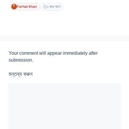
Farhat Khan
২ বছর আগে
Your comment will appear immediately after
submission.
মন্তব্য করুন
মন্তব্য