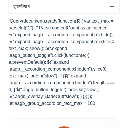
হ্যাশট্যাগ
jQuery(document).ready(function($) { var text_max =
parseInt(“1”); // Parse contentCount as an integer
$(“.expand .aagb__accordion_component p”).hide();
$(“.expand .aagb__accordion_component p”).slice(0,
text_max).show(); $(“.expand
.aagb_button_toggle”).click(function(e) {
e.preventDefault(); $(“.expand
.aagb__accordion_component p:hidden”).slice(0,
text_max).fadeIn(“slow”); if ($(“.expand
.aagb__accordion_component p:hidden”).length ===
0) { $(“.aagb_button_toggle”).fadeOut(“slow”);
$(“.aagb_overlay”).fadeOut(“slow”); } }); });
let aagb_group_accordion_text_max = 100