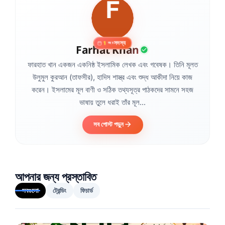
সদস্য
1
বছর
Farhat Khan
ফারহাত খান একজন একনিষ্ঠ ইসলামিক লেখক এবং গবেষক। তিনি মূলত
উলুমুল কুরআন (তাফসীর), হাদিস শাস্ত্র এবং শুদ্ধ আকীদা নিয়ে কাজ
করেন। ইসলামের মূল বাণী ও সঠিক তথ্যসূত্র পাঠকদের সামনে সহজ
ভাষায় তুলে ধরাই তাঁর মূল...
সব পোস্ট পড়ুন
আপনার জন্য প্রস্তাবিত
সবগুলো
ট্রেন্ডিং
ফিচার্ড