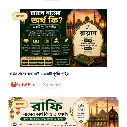
আর্টিকেল
রায়ান নামের অর্থ কি? – একটি পূর্ণাঙ্গ গাইড
Farhat Khan
২ বছর আগে
আর্টিকেল