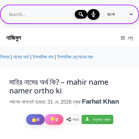
এড়িেয়
লেখায়
যান
নাজিবুল
মেনু
নিবন্ধ
|
নামের অর্থ
|
ইসলামিক নাম
|
ইসলামিক ছেলেদের নাম
মাহির নামের অর্থ কি? – mahir name
namer ortho ki
Farhat Khan
সর্বশেষ আপডেট হয়েছে: 31 মে, 2026
দ্বারা
0
0
শেয়ার
অনুসরণ করুন