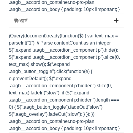
.aagb__accordion_container.no-pro-plan
.aagb__accordion_body { padding: 10px !important; }
কীওয়ার্ড
jQuery(document).ready(function($) { var text_max =
parseInt(“1”); // Parse contentCount as an integer
$(“.expand .aagb__accordion_component p”).hide();
$(“.expand .aagb__accordion_component p”).slice(0,
text_max).show(); $(“.expand
.aagb_button_toggle”).click(function(e) {
e.preventDefault(); $(“.expand
.aagb__accordion_component p:hidden”).slice(0,
text_max).fadeIn(“slow”); if ($(“.expand
.aagb__accordion_component p:hidden”).length ===
0) { $(“.aagb_button_toggle”).fadeOut(“slow”);
$(“.aagb_overlay”).fadeOut(“slow”); } }); });
.aagb__accordion_container.no-pro-plan
.aagb__accordion_body { padding: 10px !important; }