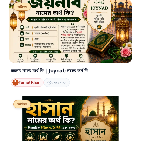
আর্টিকেল
জয়নাব নামের অর্থ কি | Joynab নামের অর্থ কি
Farhat Khan
২ বছর আগে
আর্টিকেল