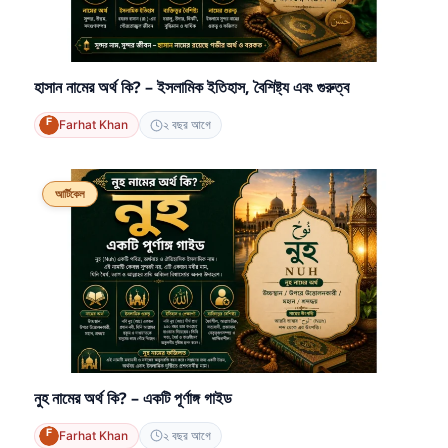
হাসান নামের অর্থ কি? – ইসলামিক ইতিহাস, বৈশিষ্ট্য এবং গুরুত্ব
Farhat Khan
২ বছর আগে
আর্টিকেল
নুহ নামের অর্থ কি? – একটি পূর্ণাঙ্গ গাইড
Farhat Khan
২ বছর আগে