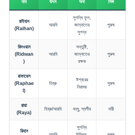
নাম
উৎস
অর্থ
লিঙ্গ
সুগন্ধি ফুল,
রাইহান
আরবি
জান্নাতের
পুরুষ
(Raihan)
সুগন্ধ
রিদওয়ান
সন্তুষ্টি,
(Ridwan
আরবি
জান্নাতের
পুরুষ
)
রক্ষক
রাফায়েল
ঈশ্বরের
(Raphae
হিব্রু
পুরুষ
নিরাময়
l)
রায়া
হিব্রু/আরবি
বন্ধু, স্বর্গীয়
নারী
(Raya)
সুগন্ধি
রিহান
আরবি
উদ্ভিদ,
পুরুষ