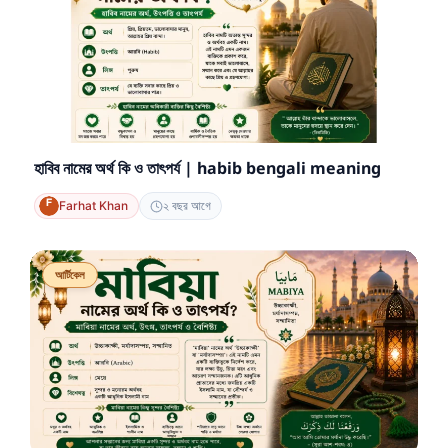
হাবিব নামের অর্থ কি ও তাৎপর্য | habib bengali meaning
Farhat Khan
২ বছর আগে
আর্টিকেল