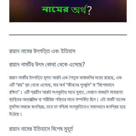
l
a
y
রায়ান নামের উৎপত্তি এবং ইতিহাস
রায়ান নামটির উৎস কোথা থেকে এসেছে?
রায়ান নামটির উৎপত্তি মূলত আরবি এবং পৈতৃক ভাষাগুলির মধ্যে রয়েছে, এবং
এটি “রায়” শব্দ থেকে এসেছে, যার অর্থ “জীবনের পুনর্জন্ম” বা “বিশেষভাবে
রক্ষিত”। এটি প্রাচীন আরবি সংস্কৃতির সাথে যুক্ত, যেখানে নামগুলি সাধারণত
ব্যক্তির আধ্যাত্মিক বা শারীরিক শক্তির সাথে সম্পর্কিত ছিল। এই নামটি অনেক
মুসলিম সমাজে জনপ্রিয়, তবে তা পশ্চিমা সংস্কৃতিতেও সমানভাবে জনপ্রিয় হয়ে
উঠেছে।
রায়ান নামের ইতিহাসে বিশেষ মুহূর্ত