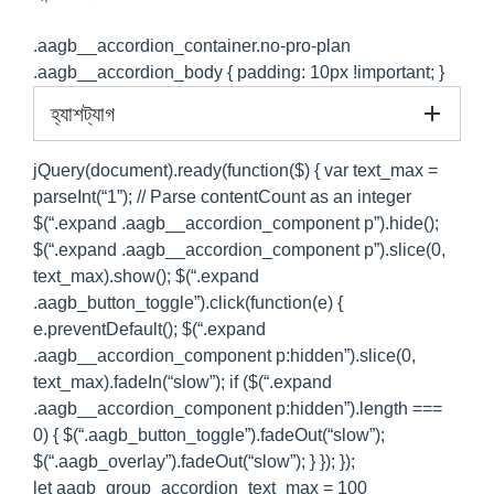
.aagb__accordion_container.no-pro-plan
.aagb__accordion_body { padding: 10px !important; }
হ্যাশট্যাগ
jQuery(document).ready(function($) { var text_max =
parseInt(“1”); // Parse contentCount as an integer
$(“.expand .aagb__accordion_component p”).hide();
$(“.expand .aagb__accordion_component p”).slice(0,
text_max).show(); $(“.expand
.aagb_button_toggle”).click(function(e) {
e.preventDefault(); $(“.expand
.aagb__accordion_component p:hidden”).slice(0,
text_max).fadeIn(“slow”); if ($(“.expand
.aagb__accordion_component p:hidden”).length ===
0) { $(“.aagb_button_toggle”).fadeOut(“slow”);
$(“.aagb_overlay”).fadeOut(“slow”); } }); });
let aagb_group_accordion_text_max = 100