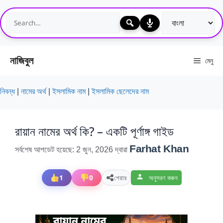
এড়িেয়
লেখায়
যান
নাজিবুল
মেনু
নিবন্ধ
|
নামের অর্থ
|
ইসলামিক নাম
|
ইসলামিক ছেলেদের নাম
রায়ান নামের অর্থ কি? – একটি পূর্ণাঙ্গ গাইড
Farhat Khan
সর্বশেষ আপডেট হয়েছে: 2 জুন, 2026
দ্বারা
1
0
শেয়ার
অনুসরণ করুন