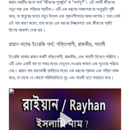
রায়ান নামটির বাংলা অর্থ “জীবনের পুনর্জন্ম” বা “অর্থপূর্ণ”। এই নামটি জীবনের
নতুন শুরু এবং শক্তির প্রতীক। এটি এক ধরনের নবজাগরণের অনুভূতি সৃষ্টি
করে, যা মানুষের মধ্যে নতুন উদ্যম এবং সৃজনশীলতার আভা জাগায়। যখন কেউ
এই নাম ধারণ করেন, তার মধ্যে এক ধরনের উজ্জ্বলতা এবং জীবনের প্রতি
বিশেষ আকর্ষণ দেখা যায়।
রায়ান নামের ইংরেজি অর্থ: শক্তিশালী, রাজকীয়, সাহসী
ইংরেজি ভাষায় রায়ান নামটি শক্তিশালী, রাজকীয়, এবং সাহসী হিসেবে পরিচিত।
এটি এমন একটি নাম যা সবার মধ্যে নেতৃত্ব দেওয়ার ক্ষমতা এবং দৃঢ়তার পরিচয়
দেয়। রায়ান নাম ধারণকারী ব্যক্তির মধ্যে এক ধরনের প্রভাব এবং শক্তি কাজ
করে, যা তাকে যে কোনো পরিস্থিতিতে দৃঢ় এবং সাহসী হতে সহায়তা করে।
P