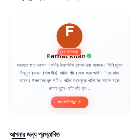
সদস্য
1
বছর
Farhat Khan
ফারহাত খান একজন একনিষ্ঠ ইসলামিক লেখক এবং গবেষক। তিনি মূলত
উলুমুল কুরআন (তাফসীর), হাদিস শাস্ত্র এবং শুদ্ধ আকীদা নিয়ে কাজ
করেন। ইসলামের মূল বাণী ও সঠিক তথ্যসূত্র পাঠকদের সামনে সহজ
ভাষায় তুলে ধরাই তাঁর মূল...
সব পোস্ট পড়ুন
আপনার জন্য প্রস্তাবিত