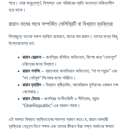
পারে। তারা বন্ধুত্বপূর্ণ, বিশ্বস্ত এবং পরিবারের প্রতি অত্যন্ত দায়িত্বশীল
হয়ে থাকে।
রায়ান নামের সাথে সম্পর্কিত সেলিব্রিটি বা বিখ্যাত ব্যক্তিরা
বিশ্বজুড়ে অনেক সফল ব্যক্তি রয়েছেন, যাদের নাম রায়ান। তাদের মধ্যে কিছু
উল্লেখযোগ্য হল:
রায়ান রেনল্ডস
– জনপ্রিয় হলিউড অভিনেতা, বিশেষ করে “ডেডপুল”
চরিত্রের জন্য বিখ্যাত।
রায়ান গসলিং
– খ্যাতনামা কানাডিয়ান অভিনেতা, “লা লা ল্যান্ড” এবং
“দ্য নোটবুক” সিনেমার জন্য পরিচিত।
রায়ান হ্যারিস
– বিখ্যাত ক্রীড়াবিদ, আমেরিকান ফুটবলের একজন দক্ষ
খেলোয়াড়।
রায়ান টেডার
– জনপ্রিয় সংগীতশিল্পী ও গীতিকার, ব্যান্ড
“OneRepublic”-এর প্রধান গায়ক।
এই সমস্ত বিখ্যাত ব্যক্তিত্বের সাফল্য প্রমাণ করে যে, রায়ান নামধারী
ব্যক্তিরা নেতৃত্ব দিতে সক্ষম এবং তাদের জীবনে উচ্চ লক্ষ্য অর্জনের ক্ষমতা