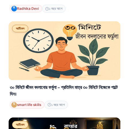
Radhika Devi
১ বছর আগে
আর্টিকেল
৩০ মিনিটে জীবন বদলানোর ফর্মুলা – প্রতিদিন মাত্র ৩০ মিনিটে নিজেকে পাল্টে
দিন।
smart life skills
১ বছর আগে
আর্টিকেল