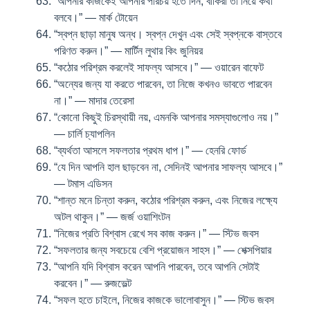
“আপনার কাজকেই আপনার পরিচয় হতে দিন, বাকিরা তা নিয়ে কথা
বলবে।” — মার্ক টোয়েন
“স্বপ্ন ছাড়া মানুষ অন্ধ। স্বপ্ন দেখুন এবং সেই স্বপ্নকে বাস্তবে
পরিণত করুন।” — মার্টিন লুথার কিং জুনিয়র
“কঠোর পরিশ্রম করলেই সাফল্য আসবে।” — ওয়ারেন বাফেট
“অন্যের জন্য যা করতে পারবেন, তা নিজে কখনও ভাবতে পারবেন
না।” — মাদার তেরেসা
“কোনো কিছুই চিরস্থায়ী নয়, এমনকি আপনার সমস্যাগুলোও নয়।”
— চার্লি চ্যাপলিন
“ব্যর্থতা আসলে সফলতার প্রথম ধাপ।” — হেনরি ফোর্ড
“যে দিন আপনি হাল ছাড়বেন না, সেদিনই আপনার সাফল্য আসবে।”
— টমাস এডিসন
“শান্ত মনে চিন্তা করুন, কঠোর পরিশ্রম করুন, এবং নিজের লক্ষ্যে
অটল থাকুন।” — জর্জ ওয়াশিংটন
“নিজের প্রতি বিশ্বাস রেখে সব কাজ করুন।” — স্টিভ জবস
“সফলতার জন্য সবচেয়ে বেশি প্রয়োজন সাহস।” — শেক্সপিয়ার
“আপনি যদি বিশ্বাস করেন আপনি পারবেন, তবে আপনি সেটাই
করবেন।” — রুজভেল্ট
“সফল হতে চাইলে, নিজের কাজকে ভালোবাসুন।” — স্টিভ জবস