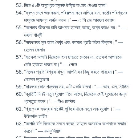
নিচে ৫০টি অনুপ্রেরণামূলক উক্তি বাংলায় দেওয়া হলো:
“স্বপ্ন দেখে শুরু করুন, পরিকল্পনা করে এগিয়ে যান, কঠোর পরিশ্রমের
মাধ্যমে সাফল্য অর্জন করুন।” — এ পি জে আবদুল কালাম
“আপনার জীবনের চাবি আপনার হাতেই আছে, অন্য কারও নয়।” —
মহাত্মা গান্ধী
“সাফল্যের মূল হলো ধৈর্য্য এবং কাজের প্রতি অটল বিশ্বাস।” —
হেলেন কেলার
“যতক্ষণ আপনি নিজেকে হাল ছাড়তে দেবেন না, ততক্ষণ আপনাকে
কেউ হারাতে পারবে না।” — পেলে
“নিজের প্রতি বিশ্বাস রাখুন, আপনি সব কিছু করতে পারবেন।” —
নেলসন ম্যান্ডেলা
“সাফল্য কোন গন্তব্য নয়, এটি একটি যাত্রা।” — আর. এল. স্টাইন
“প্রতিটি দিনই নতুন সুযোগ নিয়ে আসে, নিজেকে সেই সুযোগের জন্য
প্রস্তুত করুন।” — লিও টলস্টয়
“প্রত্যেক সমস্যার মাঝেই লুকিয়ে থাকে নতুন এক সুযোগ।” —
উইনস্টন চার্চিল
“আপনি যদি নিজেকে সম্মান করেন, তাহলে অন্যরাও আপনাকে সম্মান
করবে।” — কনফুসিয়াস