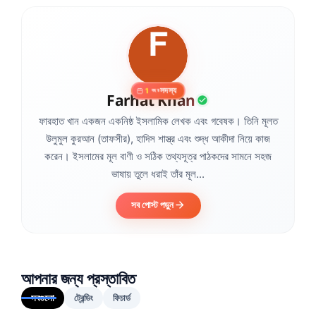
সদস্য
1
বছর
Farhat Khan
ফারহাত খান একজন একনিষ্ঠ ইসলামিক লেখক এবং গবেষক। তিনি মূলত
উলুমুল কুরআন (তাফসীর), হাদিস শাস্ত্র এবং শুদ্ধ আকীদা নিয়ে কাজ
করেন। ইসলামের মূল বাণী ও সঠিক তথ্যসূত্র পাঠকদের সামনে সহজ
ভাষায় তুলে ধরাই তাঁর মূল...
সব পোস্ট পড়ুন
আপনার জন্য প্রস্তাবিত
সবগুলো
ট্রেন্ডিং
ফিচার্ড