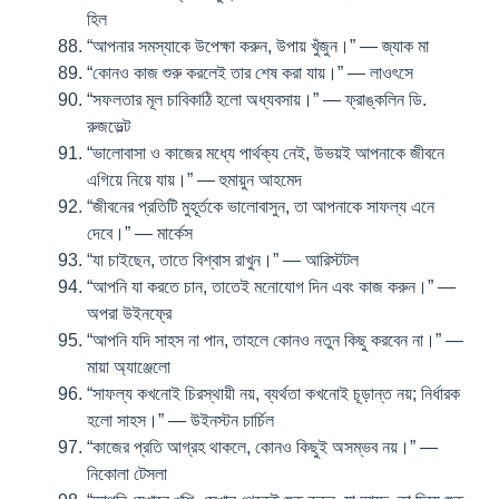
হিল
“আপনার সমস্যাকে উপেক্ষা করুন, উপায় খুঁজুন।” — জ্যাক মা
“কোনও কাজ শুরু করলেই তার শেষ করা যায়।” — লাওৎসে
“সফলতার মূল চাবিকাঠি হলো অধ্যবসায়।” — ফ্রাঙ্কলিন ডি.
রুজভেল্ট
“ভালোবাসা ও কাজের মধ্যে পার্থক্য নেই, উভয়ই আপনাকে জীবনে
এগিয়ে নিয়ে যায়।” — হুমায়ুন আহমেদ
“জীবনের প্রতিটি মুহূর্তকে ভালোবাসুন, তা আপনাকে সাফল্য এনে
দেবে।” — মার্কেস
“যা চাইছেন, তাতে বিশ্বাস রাখুন।” — আরিস্টটল
“আপনি যা করতে চান, তাতেই মনোযোগ দিন এবং কাজ করুন।” —
অপরা উইনফ্রে
“আপনি যদি সাহস না পান, তাহলে কোনও নতুন কিছু করবেন না।” —
মায়া অ্যাঞ্জেলো
“সাফল্য কখনোই চিরস্থায়ী নয়, ব্যর্থতা কখনোই চূড়ান্ত নয়; নির্ধারক
হলো সাহস।” — উইনস্টন চার্চিল
“কাজের প্রতি আগ্রহ থাকলে, কোনও কিছুই অসম্ভব নয়।” —
নিকোলা টেসলা