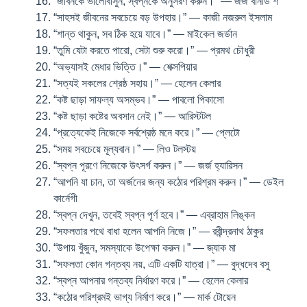
“জীবনকে ভালোবাসুন, স্বপ্নকে অনুসরণ করুন।” — জর্জ বার্নার্ড শ
“সাহসই জীবনের সবচেয়ে বড় উপহার।” — কাজী নজরুল ইসলাম
“শান্ত থাকুন, সব ঠিক হয়ে যাবে।” — মাইকেল জর্ডান
“তুমি যেটা করতে পারো, সেটা শুরু করো।” — প্রমথ চৌধুরী
“অভ্যাসই মেধার ভিত্তি।” — শেক্সপিয়ার
“সত্যই সকলের শ্রেষ্ঠ সহায়।” — হেলেন কেলার
“কষ্ট ছাড়া সাফল্য অসম্ভব।” — পাবলো পিকাসো
“কষ্ট ছাড়া কষ্টের অবসান নেই।” — আরিস্টটল
“প্রত্যেকেই নিজেকে সর্বশ্রেষ্ঠ মনে করে।” — প্লেটো
“সময় সবচেয়ে মূল্যবান।” — লিও টলস্টয়
“স্বপ্ন পূরণে নিজেকে উৎসর্গ করুন।” — জর্জ হ্যারিসন
“আপনি যা চান, তা অর্জনের জন্য কঠোর পরিশ্রম করুন।” — ডেইল
কার্নেগী
“স্বপ্ন দেখুন, তবেই স্বপ্ন পূর্ণ হবে।” — এব্রাহাম লিঙ্কন
“সফলতার পথে বাধা হলেন আপনি নিজে।” — রবীন্দ্রনাথ ঠাকুর
“উপায় খুঁজুন, সমস্যাকে উপেক্ষা করুন।” — জ্যাক মা
“সফলতা কোন গন্তব্য নয়, এটি একটি যাত্রা।” — বুদ্ধদেব বসু
“স্বপ্ন আপনার গন্তব্য নির্ধারণ করে।” — হেলেন কেলার
“কঠোর পরিশ্রমই ভাগ্য নির্মাণ করে।” — মার্ক টোয়েন