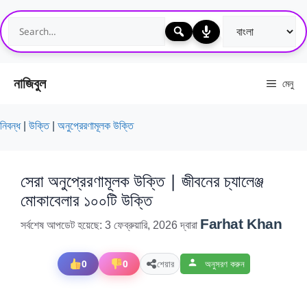
এড়িেয়
লেখায়
যান
নাজিবুল
মেনু
নিবন্ধ
|
উক্তি
|
অনুপ্রেরণামূলক উক্তি
সেরা অনুপ্রেরণামূলক উক্তি | জীবনের চ্যালেঞ্জ
মোকাবেলার ১০০টি উক্তি
Farhat Khan
সর্বশেষ আপডেট হয়েছে: 3 ফেব্রুয়ারি, 2026
দ্বারা
0
0
শেয়ার
অনুসরণ করুন