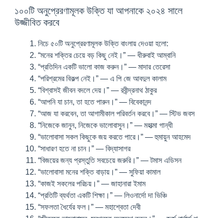
১০০টি অনুপ্রেরণামূলক উক্তি যা আপনাকে ২০২৪ সালে
উজ্জীবিত করবে
নিচে ৫০টি অনুপ্রেরণামূলক উক্তি বাংলায় দেওয়া হলো:
“মনের শক্তির চেয়ে বড় কিছু নেই।” — ধীরুবাই আম্বানি
“প্রতিদিন একটি ভালো কাজ করুন।” — মাদার তেরেসা
“পরিশ্রমের বিকল্প নেই।” — এ পি জে আবদুল কালাম
“বিশ্বাসই জীবন বদলে দেয়।” — রবীন্দ্রনাথ ঠাকুর
“আপনি যা চান, তা হতে পারুন।” — বিবেকানন্দ
“আজ যা করবেন, তা আগামীকাল পরিবর্তন করবে।” — স্টিভ জবস
“নিজেকে জানুন, নিজেকে ভালোবাসুন।” — মহাত্মা গান্ধী
“ভালোবাসা সকল কিছুকে জয় করতে পারে।” — হুমায়ুন আহমেদ
“সাধারণ হতে না চান।” — বিদ্যাসাগর
“বিজয়ের জন্য প্রস্তুতি সবচেয়ে জরুরি।” — টমাস এডিসন
“ভালোবাসা মনের শক্তি বাড়ায়।” — সুফিয়া কামাল
“কাজই সকলের পরিচয়।” — জাহানারা ইমাম
“প্রতিটি ব্যর্থতা একটি শিক্ষা।” — লিওনার্দো দা ভিঞ্চি
“সফলতা ধৈর্যের ফল।” — মহাশ্বেতা দেবী