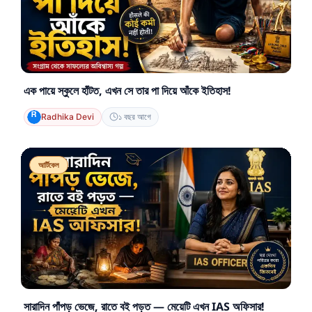
এক পায়ে স্কুলে হাঁটত, এখন সে তার পা দিয়ে আঁকে ইতিহাস!
Radhika Devi
১ বছর আগে
আর্টিকেল
সারাদিন পাঁপড় ভেজে, রাতে বই পড়ত — মেয়েটি এখন IAS অফিসার!