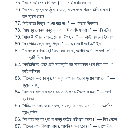
“অভ্যাসই মেধার ভিত্তি।” — উইলিয়াম জেমস
“আপনার স্বপ্নকে ছুঁতে চাইলে, সাহস করে সামনে এগিয়ে যান।” —
জন ম্যাক্সওয়েল
“কষ্ট ছাড়া কিছুই পাওয়া যায় না।” — পাবলো পিকাসো
“সাফল্য কোনও গন্তব্য নয়, এটি একটি যাত্রা।” — টনি রবিন্স
“সাহসই জীবনের সবচেয়ে বড় উপহার।” — কাজী নজরুল ইসলাম
“প্রতিদিন নতুন কিছু শিখুন।” — অ্যালবার্ট আইনস্টাইন
“নিজেকে কখনও ছোট মনে করবেন না, আপনি অসীম ক্ষমতাশালী।”
— স্বামী বিবেকানন্দ
“প্রতিদিনের ছোট ছোট সাফল্যই বড় সাফল্যের পথে নিয়ে যায়।” —
রবার্ট কলিয়ার
“নিজেকে ভালোবাসুন, সাফল্য আপনার হাতের মুঠোয় আসবে।” —
বুদ্ধদেব বসু
“আপনার স্বপ্ন বাস্তব করতে নিজেকে উৎসর্গ করুন।” — জর্জ
হ্যারিসন
“পরিকল্পনা করে কাজ করুন, সাফল্য আপনার হবে।” — বেঞ্জামিন
ফ্রাঙ্কলিন
“আপনার স্বপ্ন পূরণের জন্য কঠোর পরিশ্রম করুন।” — বিল গেটস
“নিজের উপর বিশ্বাস রাখুন, আপনি সফল হবেন।” — নেপোলিয়ন