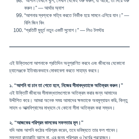
“আপনি যেখানে খুশি, সেখান থেকেই শুরু করুন, যা আছে, তা দিয়ে শুরু
করুন।” — আর্থার অ্যাশ
“আপনার স্বপ্নকে সত্যি করতে নির্ভীক হয়ে সামনে এগিয়ে যান।” —
বিলি জিন কিং
“প্রতিটি মুহূর্ত নতুন একটি সুযোগ।” — লিও টলস্টয়
এই উক্তিগুলো আপনাকে প্রতিদিন অনুপ্রাণিত করবে এবং জীবনের যেকোনো
চ্যালেঞ্জকে ইতিবাচকভাবে মোকাবেলা করতে সাহায্য করবে।
১. “আপনি যা চান তা পেতে হলে, নিজের সীমাবদ্ধতাকে অতিক্রম করুন।”
এই উক্তিটি জীবনের সীমাবদ্ধতাগুলোকে অতিক্রম করার জন্য আমাদের
উদ্দীপিত করে। আমরা অনেক সময় আমাদের ক্ষমতাকে অবমূল্যায়ন করি, কিন্তু
সাহস ও আত্মবিশ্বাসের মাধ্যমে যে কোনো সীমা অতিক্রম করা সম্ভব।
২. “আজকের পরিশ্রম কালকের সফলতার মূল।”
যদি আজ আপনি কঠোর পরিশ্রম করেন, তবে ভবিষ্যতে তার ফল পাবেন।
সফলতা রাতারাতি আসে না, এর জন্য পরিশ্রম ও ধৈর্যের প্রয়োজন।