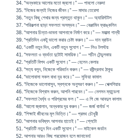
“অন্ধকারে আলোর মতো জ্বলো।” — পাবলো নেরুদা
“নিজের জন্যই নিজের জীবন।” — মাদার তেরেসা
“নতুন কিছু শেখার জন্য প্রস্তুত থাকুন।” — অ্যারিস্টটল
“পরিকল্পনা ছাড়া সফলতা অসম্ভব।” — বেঞ্জামিন ফ্রাঙ্কলিন
“আপনার চিন্তা-ভাবনা আপনাকে নির্মাণ করে।” — মহাত্মা গান্ধী
“প্রতিদিন একটু ভালো করার চেষ্টা করুন।” — দান ব্রাউন
“একটি নতুন দিন, একটি নতুন সুযোগ।” — লিও টলস্টয়
“সফলতা ও ব্যর্থতা দুটোই সাময়িক।” — শচীন টেন্ডুলকার
“প্রতিটি বিপদ একটি সুযোগ।” — হেলেন কেলার
“সত্য বলুন, নিজেকে পরিবর্তন করুন।” — রবীন্দ্রনাথ ঠাকুর
“ভালোবাসা সকল বাধা দূর করে।” — সুফিয়া কামাল
“নিজেকে ভালোবাসুন, স্বপ্নকে অনুসরণ করুন।” — শেক্সপিয়ার
“নিজেকে বিশ্বাস করুন, আপনি পারবেন।” — নেলসন ম্যান্ডেলা
“সফলতা ধৈর্য্য ও পরিশ্রমের ফল।” — এ পি জে আবদুল কালাম
“আলো জ্বালান, অন্ধকার দূর করুন।” — জর্জ বার্নার্ড শ
“শিক্ষাই জীবনের মূল ভিত্তি।” — প্রমথ চৌধুরী
“আপনার ভবিষ্যৎ আপনার হাতেই।” — প্লেটো
“প্রতিটি নতুন দিন একটি সুযোগ।” — মাইকেল জর্ডান
আপনার আরও কিছু প্রয়োজন হলে জানাবেন!