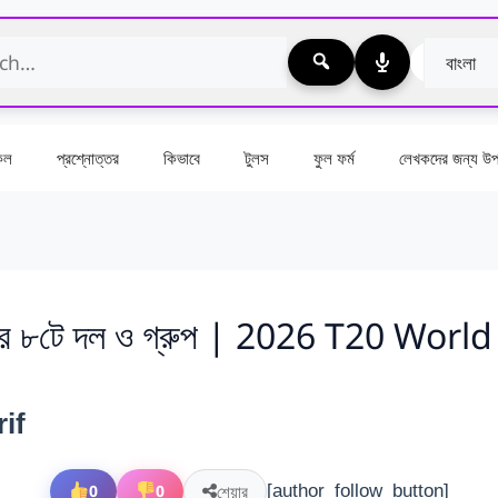
কেল
প্রশ্নোত্তর
কিভাবে
টুলস
ফুল ফর্ম
লেখকদের জন্য উপা
ের সুপার ৮টে দল ও গ্রুপ | 2026 T20
rif
শেয়ার
0
0
[author_follow_button]