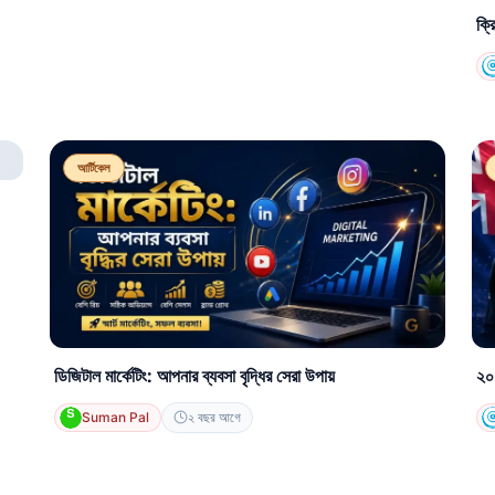
ক্র
আর্টিকেল
ডিজিটাল মার্কেটিং: আপনার ব্যবসা বৃদ্ধির সেরা উপায়
২০১
Suman Pal
২ বছর আগে