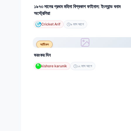
১৯৭৩ সালের প্রথম মহিলা বিশ্বকাপ ফাইনাল: ইংল্যান্ড বনাম
অস্ট্রেলিয়া
Cricket Arif
৯ মাস আগে
আর্টিকেল
ভয়ংকর দিন
kishore karunik
১২ মাস আগে