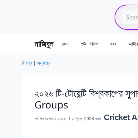
এড়িেয়
লেখায়
যান
নাজিবুল
হোম
শর্টস ভিডিও
খবর
আর্টি
নিবন্ধ
|
অন্যান্য
২০২৬ টি-টোয়েন্টি বিশ্বকাপ
Groups
Cricket A
সর্বশেষ আপডেট হয়েছে: 1 এপ্রিল, 2026
দ্বারা