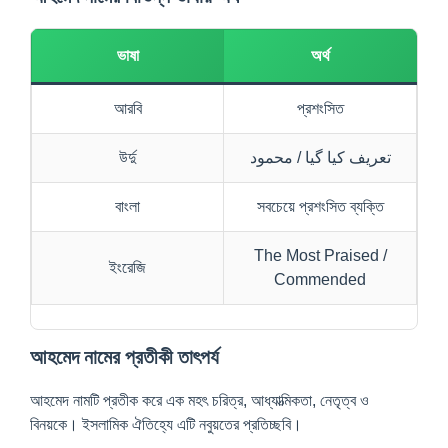
ভাষা
অর্থ
আরবি
প্রশংসিত
উর্দু
تعریف کیا گیا / محمود
বাংলা
সবচেয়ে প্রশংসিত ব্যক্তি
The Most Praised /
ইংরেজি
Commended
আহমেদ নামের প্রতীকী তাৎপর্য
আহমেদ নামটি প্রতীক করে এক মহৎ চরিত্র, আধ্যাত্মিকতা, নেতৃত্ব ও
বিনয়কে। ইসলামিক ঐতিহ্যে এটি নবুয়তের প্রতিচ্ছবি।