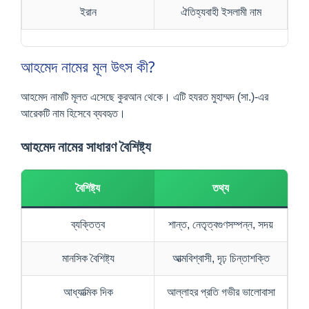
ইরান
ঐতিহ্যবাহী ইসলামী নাম
আহমেদ নামের মূল উৎস কী?
আহমেদ নামটি মূলত এসেছে কুরআন থেকে। এটি হযরত মুহাম্মদ (সা.)-এর
আরেকটি নাম হিসেবে ব্যবহৃত।
আহমেদ নামের সাধারণ বৈশিষ্ট্য
বৈশিষ্ট্য
তথ্য
ব্যক্তিত্ব
শান্ত, নেতৃত্বগুণসম্পন্ন, সদয়
মানসিক বৈশিষ্ট্য
আত্মবিশ্বাসী, দৃঢ় চিন্তাশক্তি
আধ্যাত্মিক দিক
আল্লাহর প্রতি গভীর ভালোবাসা