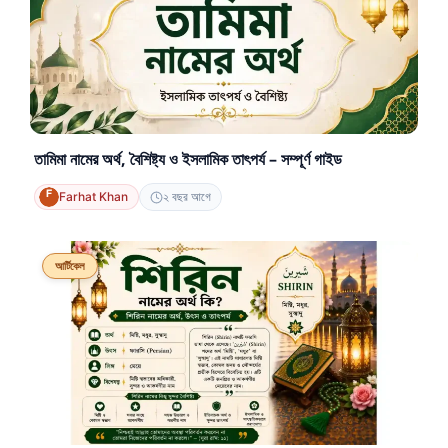
তামিমা নামের অর্থ, বৈশিষ্ট্য ও ইসলামিক তাৎপর্য – সম্পূর্ণ গাইড
Farhat Khan
২ বছর আগে
আর্টিকেল