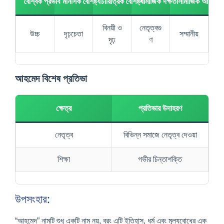
বৈশ্বিক প্রভাব
মানসিক বৈশিষ্ট্য
চারিত্রিক বৈশিষ্ট্য
সামাজিক দক্ষতা
সামাজিক আচরণ
বিনয়ী ও
নেতৃত্বগু
উচ্চ
দৃঢ়চেতা
সম্মানীয়
দৃঢ়
ণ
আহমেদ বিশেষ প্রতিভা
ক্ষেত্র
প্রতিভার উদাহরণ
নেতৃত্ব
বিভিন্ন সমাজে নেতৃত্ব দেওয়া
শিক্ষা
গভীর চিন্তাশক্তি
উপসংহার:
“আহমেদ” নামটি শুধু একটি নাম নয়, বরং এটি ইতিহাস, ধর্ম এবং মূল্যবোধের এক