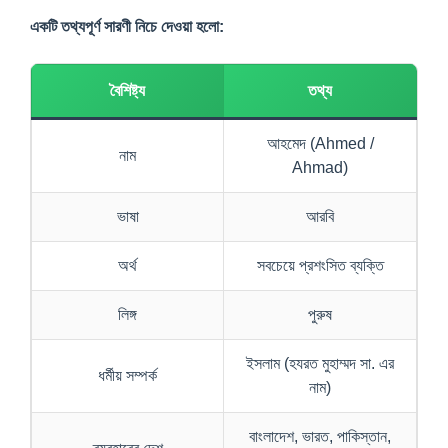
একটি তথ্যপূর্ণ সারণী নিচে দেওয়া হলো:
বৈশিষ্ট্য
তথ্য
আহমেদ (Ahmed /
নাম
Ahmad)
ভাষা
আরবি
অর্থ
সবচেয়ে প্রশংসিত ব্যক্তি
লিঙ্গ
পুরুষ
ইসলাম (হযরত মুহাম্মদ সা. এর
ধর্মীয় সম্পর্ক
নাম)
বাংলাদেশ, ভারত, পাকিস্তান,