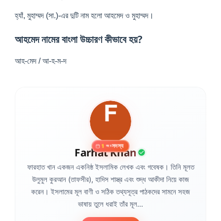
হ্যাঁ, মুহাম্মদ (সা.)-এর দুটি নাম হলো আহমেদ ও মুহাম্মদ।
আহমেদ নামের বাংলা উচ্চারণ কীভাবে হয়?
আহ-মেদ / আ-হ-ম-দ
সদস্য
1
বছর
Farhat Khan
ফারহাত খান একজন একনিষ্ঠ ইসলামিক লেখক এবং গবেষক। তিনি মূলত
উলুমুল কুরআন (তাফসীর), হাদিস শাস্ত্র এবং শুদ্ধ আকীদা নিয়ে কাজ
করেন। ইসলামের মূল বাণী ও সঠিক তথ্যসূত্র পাঠকদের সামনে সহজ
ভাষায় তুলে ধরাই তাঁর মূল...