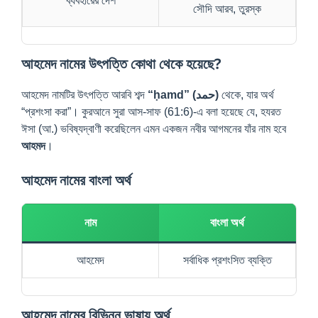
ব্যবহারের দেশ
সৌদি আরব, তুরস্ক
আহমেদ নামের উৎপত্তি কোথা থেকে হয়েছে?
আহমেদ নামটির উৎপত্তি আরবি শব্দ
“ḥamd” (حمد)
থেকে, যার অর্থ
“প্রশংসা করা”। কুরআনে সুরা আস-সাফ (61:6)-এ বলা হয়েছে যে, হযরত
ঈসা (আ.) ভবিষ্যদ্বাণী করেছিলেন এমন একজন নবীর আগমনের যাঁর নাম হবে
আহমদ
।
আহমেদ নামের বাংলা অর্থ
নাম
বাংলা অর্থ
আহমেদ
সর্বাধিক প্রশংসিত ব্যক্তি
আহমেদ নামের বিভিন্ন ভাষায় অর্থ