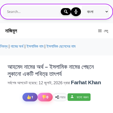
এড়িেয়
লেখায়
যান
নাজিবুল
মেনু
নিবন্ধ
|
নামের অর্থ
|
ইসলামিক নাম
|
ইসলামিক ছেলেদের নাম
আহমেদ নামের অর্থ – ইসলামিক নামের পেছনে
লুকানো একটি পবিত্র তাৎপর্য
Farhat Khan
সর্বশেষ আপডেট হয়েছে: 12 জুলাই, 2026
দ্বারা
1
0
শেয়ার
ফলো করুন