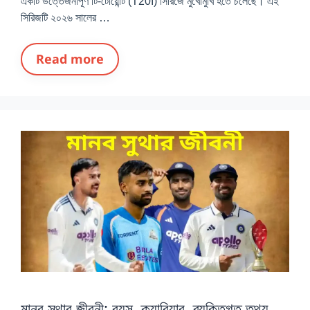
একটি উত্তেজনাপূর্ণ টি-টোয়েন্টি (T20I) সিরিজে মুখোমুখি হতে চলেছে। এই
সিরিজটি ২০২৬ সালের …
Read more
মানব সুথার জীবনী: বয়স, ক্যারিয়ার, ব্যক্তিগত তথ্য,