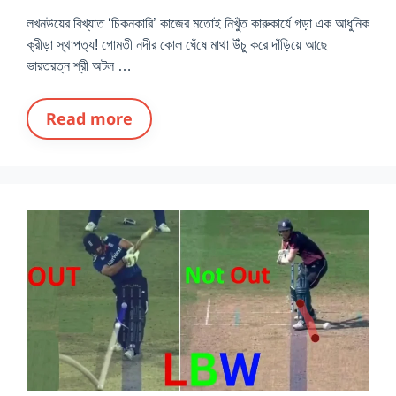
লখনউয়ের বিখ্যাত ‘চিকনকারি’ কাজের মতোই নিখুঁত কারুকার্যে গড়া এক আধুনিক
ক্রীড়া স্থাপত্য! গোমতী নদীর কোল ঘেঁষে মাথা উঁচু করে দাঁড়িয়ে আছে
ভারতরত্ন শ্রী অটল …
Read more