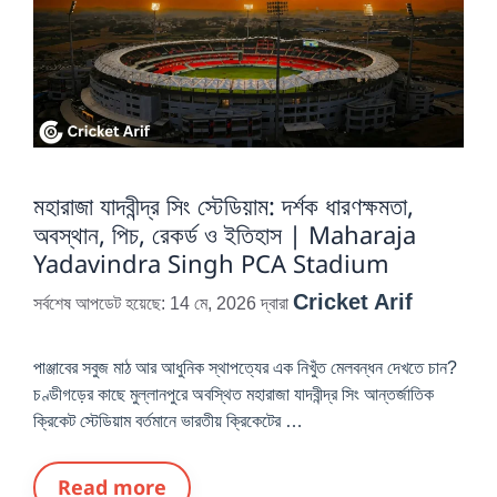
মহারাজা যাদবীন্দ্র সিং স্টেডিয়াম: দর্শক ধারণক্ষমতা,
অবস্থান, পিচ, রেকর্ড ও ইতিহাস | Maharaja
Yadavindra Singh PCA Stadium
Cricket Arif
সর্বশেষ আপডেট হয়েছে: 14 মে, 2026
দ্বারা
পাঞ্জাবের সবুজ মাঠ আর আধুনিক স্থাপত্যের এক নিখুঁত মেলবন্ধন দেখতে চান?
চণ্ডীগড়ের কাছে মুল্লানপুরে অবস্থিত মহারাজা যাদবীন্দ্র সিং আন্তর্জাতিক
ক্রিকেট স্টেডিয়াম বর্তমানে ভারতীয় ক্রিকেটের …
Read more