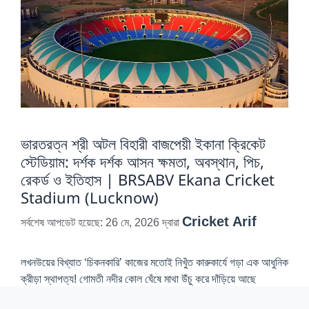
ভারতরত্ন শ্রী অটল বিহারী বাজপেয়ী ইকানা ক্রিকেট
স্টেডিয়াম: দর্শক দর্শক আসন ক্ষমতা, অবস্থান, পিচ,
রেকর্ড ও ইতিহাস | BRSABV Ekana Cricket
Stadium (Lucknow)
Cricket Arif
সর্বশেষ আপডেট হয়েছে: 26 মে, 2026
দ্বারা
লখনউয়ের বিখ্যাত ‘চিকনকারি’ কাজের মতোই নিখুঁত কারুকার্যে গড়া এক আধুনিক
ক্রীড়া স্থাপত্য! গোমতী নদীর কোল ঘেঁষে মাথা উঁচু করে দাঁড়িয়ে আছে
ভারতরত্ন শ্রী অটল …