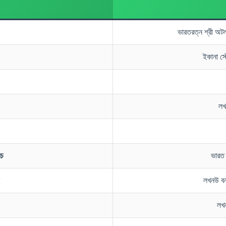
ভারতরত্ন শ্রী অটল 
ইকানা স
লখ
াচ
ভারত 
লখনউ বন
লখন