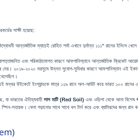
র্ডের সাক্ষী হয়েছে:
োধনী আন্তর্জাতিক ম্যাচেই রোহিত শর্মা এখানে দুর্দান্ত ১১১* রানের ইনিংস খেলে বিশ্
রাপত্তাজনিত এবং পরিকাঠামোগত কারণে আফগানিস্তানে আন্তর্জাতিক ক্রিকেট আয়
ে দেয়। ২০১৯-২০২০ মরসুমে উন্নত সুযোগ-সুবিধার কারণে আফগানিস্তান এই ইকানা স্
জ খেলেছিল।
ই মন্থর উইকেটে ইংল্যান্ডকে মাত্র ১২৯ রানে অল-আউট করে ভারত ১০০ রানের এক
ছে, যা ভারতের ঐতিহ্যবাহী
লাল মাটি (Red Soil)
এবং ওড়িশা থেকে আনা বিশেষ
্পিন-সহায়ক। খেলা গড়ানোর সাথে সাথে বল টার্ন করে এবং ব্যাটারদের জন্য রান ক
stem)