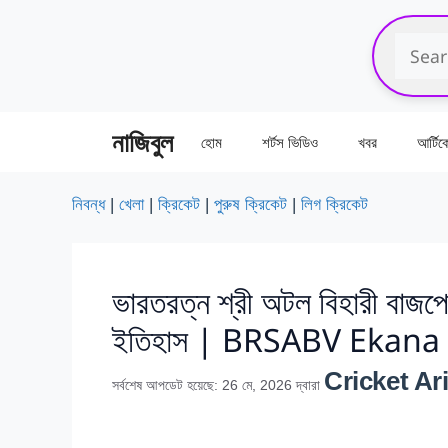
এড়িেয়
লেখায়
যান
নাজিবুল
হোম
শর্টস ভিডিও
খবর
আর্টি
নিবন্ধ
|
খেলা
|
ক্রিকেট
|
পুরুষ ক্রিকেট
|
লিগ ক্রিকেট
ভারতরত্ন শ্রী অটল বিহারী বাজপেয
ইতিহাস | BRSABV Ekana
Cricket Ari
সর্বশেষ আপডেট হয়েছে: 26 মে, 2026
দ্বারা