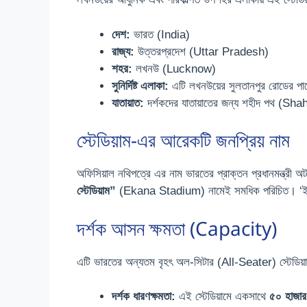
দেশ:
ভারত (India)
রাজ্য:
উত্তরপ্রদেশ (Uttar Pradesh)
শহর:
লখনউ (Lucknow)
সুনির্দিষ্ট এলাকা:
এটি লখনউয়ের সুলতানপুর রোডের পা
যাতায়াত:
দর্শকদের যাতায়াতের জন্য শহীদ পথ (Sha
স্টেডিয়াম-এর আরেকটি জনপ্রিয় নাম
অফিসিয়াল নথিপত্রে এর নাম ভারতের প্রাক্তন প্রধানমন্ত্রী অট
স্টেডিয়াম”
(Ekana Stadium) নামেই সমধিক পরিচিত। ‘ইকানা’
দর্শক আসন ক্ষমতা (Capacity)
এটি ভারতের অন্যতম বৃহৎ অল-সিটার (All-Seater) স্টেডিয়
দর্শক ধারণক্ষমতা:
এই স্টেডিয়ামে একসাথে
৫০
হাজার