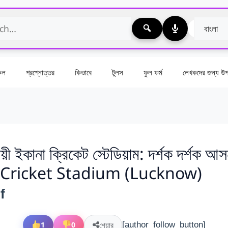
কেল
প্রশ্নোত্তর
কিভাবে
টুলস
ফুল ফর্ম
লেখকদের জন্য উপা
়ী ইকানা ক্রিকেট স্টেডিয়াম: দর্শক দর্শক আস
 Cricket Stadium (Lucknow)
f
শেয়ার
1
0
[author_follow_button]