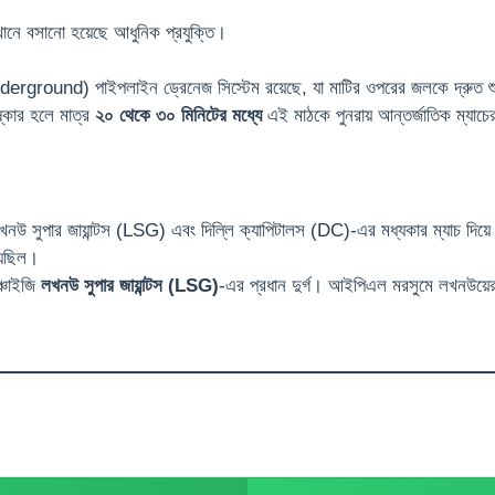
এখানে বসানো হয়েছে আধুনিক প্রযুক্তি।
erground) পাইপলাইন ড্রেনেজ সিস্টেম রয়েছে, যা মাটির ওপরের জলকে দ্রুত শ
ষ্কার হলে মাত্র
২০ থেকে ৩০ মিনিটের মধ্যে
এই মাঠকে পুনরায় আন্তর্জাতিক ম্যাচ
নউ সুপার জায়ান্টস (LSG) এবং দিল্লি ক্যাপিটালস (DC)-এর মধ্যকার ম্যাচ দি
়েছিল।
্চাইজি
লখনউ সুপার জায়ান্টস (LSG)
-এর প্রধান দুর্গ। আইপিএল মরসুমে লখনউয়ের 