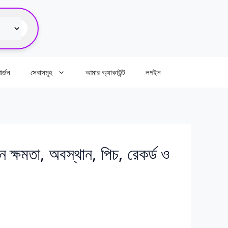
র্জন
সেবাসমূহ
আমার অ্যাকাউন্ট
লগইন
ন ক্ষমতা, অবস্থান, পিচ, রেকর্ড ও