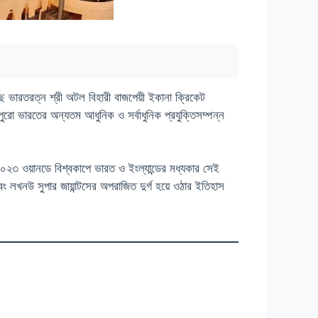
আছে ভারতরত্ন শ্রী অটল বিহারী বাজপেয়ী ইকানা ক্রিকেট
ো ভারতের অন্যতম আধুনিক ও সর্বাধুনিক প্রযুক্তিসম্পন্ন
২০২৩ ওয়ানডে বিশ্বকাপে ভারত ও ইংল্যান্ডের মধ্যকার সেই
লখনউ সুপার জায়ান্টসের অপরাজিত দুর্গ হয়ে ওঠার ইতিহাস