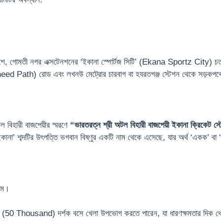
শে, গোমতী নগর এক্সটেনশনের ‘ইকানা স্পোর্টজ সিটি’ (Ekana Sportz City) চ
heed Path) রোড এবং লখনউ মেট্রোর চারবাগ বা হযরতগঞ্জ স্টেশন থেকে সড়কপথের
ল বিহারী বাজপেয়ীর স্মরণে
“ভারতরত্ন শ্রী অটল বিহারী বাজপেয়ী ইকানা ক্রিকেট স্ট
 শব্দটির উৎপত্তি ভগবান বিষ্ণুর একটি নাম থেকে এসেছে, যার অর্থ ‘একক’ বা 
াম।
(50 Thousand) দর্শক বসে খেলা উপভোগ করতে পারেন, যা ধারণক্ষমতার দিক থেকে