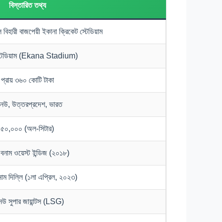
বিস্তারিত তথ্য
বিহারী বাজপেয়ী ইকানা ক্রিকেট স্টেডিয়াম
্টেডিয়াম (Ekana Stadium)
প্রায় ৩৬০ কোটি টাকা
নউ, উত্তরপ্রদেশ, ভারত
৫০,০০০ (অল-সিটার)
বনাম ওয়েস্ট ইন্ডিজ (২০১৮)
াম দিল্লি (১লা এপ্রিল, ২০২৩)
উ সুপার জায়ান্টস (LSG)