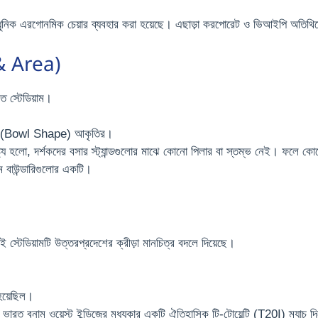
 আধুনিক এরগোনমিক চেয়ার ব্যবহার করা হয়েছে। এছাড়া করপোরেট ও ভিআইপি অতিথিদের
 & Area)
ত স্টেডিয়াম।
কার (Bowl Shape) আকৃতির।
ষ্ট্য হলো, দর্শকদের বসার স্ট্যান্ডগুলোর মাঝে কোনো পিলার বা স্তম্ভ নেই। ফলে কো
ঘতম বাউন্ডারিগুলোর একটি।
্টেডিয়ামটি উত্তরপ্রদেশের ক্রীড়া মানচিত্র বদলে দিয়েছে।
।
 হয়েছিল।
রত বনাম ওয়েস্ট ইন্ডিজের মধ্যকার একটি ঐতিহাসিক টি-টোয়েন্টি (T20I) ম্যাচ দিয