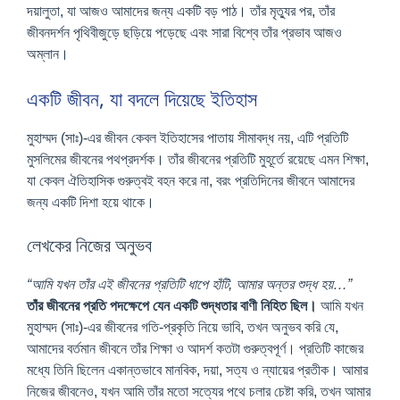
দয়ালুতা, যা আজও আমাদের জন্য একটি বড় পাঠ। তাঁর মৃত্যুর পর, তাঁর
জীবনদর্শন পৃথিবীজুড়ে ছড়িয়ে পড়েছে এবং সারা বিশ্বে তাঁর প্রভাব আজও
অম্লান।
একটি জীবন, যা বদলে দিয়েছে ইতিহাস
মুহাম্মদ (সাঃ)-এর জীবন কেবল ইতিহাসের পাতায় সীমাবদ্ধ নয়, এটি প্রতিটি
মুসলিমের জীবনের পথপ্রদর্শক। তাঁর জীবনের প্রতিটি মুহূর্তে রয়েছে এমন শিক্ষা,
যা কেবল ঐতিহাসিক গুরুত্বই বহন করে না, বরং প্রতিদিনের জীবনে আমাদের
জন্য একটি দিশা হয়ে থাকে।
লেখকের নিজের অনুভব
“আমি যখন তাঁর এই জীবনের প্রতিটি ধাপে হাঁটি, আমার অন্তর শুদ্ধ হয়…”
তাঁর জীবনের প্রতি পদক্ষেপে যেন একটি শুদ্ধতার বাণী নিহিত ছিল।
আমি যখন
মুহাম্মদ (সাঃ)-এর জীবনের গতি-প্রকৃতি নিয়ে ভাবি, তখন অনুভব করি যে,
আমাদের বর্তমান জীবনে তাঁর শিক্ষা ও আদর্শ কতটা গুরুত্বপূর্ণ। প্রতিটি কাজের
মধ্যে তিনি ছিলেন একান্তভাবে মানবিক, দয়া, সত্য ও ন্যায়ের প্রতীক। আমার
নিজের জীবনেও, যখন আমি তাঁর মতো সত্যের পথে চলার চেষ্টা করি, তখন আমার