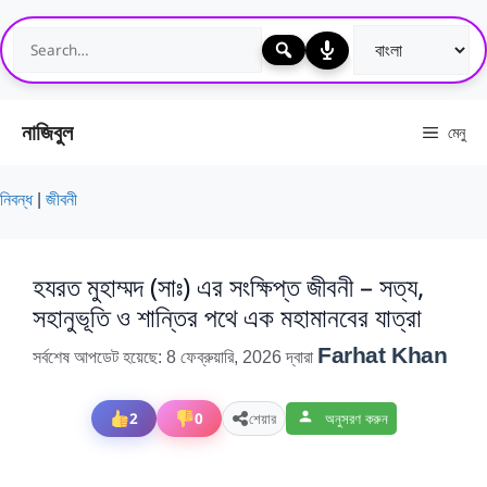
এড়িেয়
লেখায়
যান
নাজিবুল
মেনু
নিবন্ধ
|
জীবনী
হযরত মুহাম্মদ (সাঃ) এর সংক্ষিপ্ত জীবনী – সত্য,
সহানুভূতি ও শান্তির পথে এক মহামানবের যাত্রা
Farhat Khan
সর্বশেষ আপডেট হয়েছে: 8 ফেব্রুয়ারি, 2026
দ্বারা
2
0
শেয়ার
অনুসরণ করুন