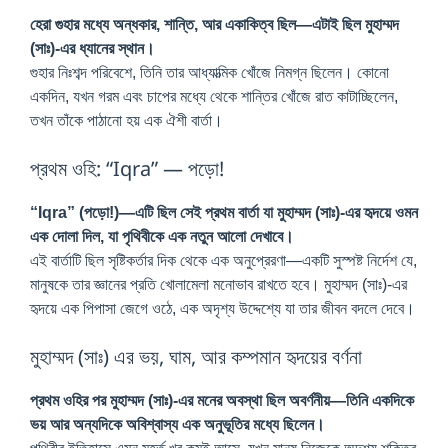
হেরা গুহার মধ্যে অন্ধকার, শান্তি, আর একাকিত্ব ছিল—এটাই ছিল মুহাম্মদ
(সাঃ)-এর ধ্যানের স্থান।
গুহার নিঃশব্দ পরিবেশে, তিনি তার আধ্যাত্মিক খোঁজে নিমগ্ন ছিলেন। কোনো
একদিন, যখন গরম এবং চাপের মধ্যে থেকে শান্তির খোঁজে রাত কাটাচ্ছিলেন,
তখন তাঁকে পাঠানো হয় এক ঐশী বার্তা।
প্রথম ওহি: “Iqra” — পড়ো!
“Iqra” (পড়ো!)—এটি ছিল সেই প্রথম বার্তা যা মুহাম্মদ (সাঃ)-এর হৃদয়ে ওমন
এক দোলা দিল, যা পৃথিবীকে এক নতুন আলো দেখাবে।
এই বার্তাটি ছিল সৃষ্টিকর্তার দিক থেকে এক অনুপ্রেরণা—একটি সুস্পষ্ট নির্দেশ যে,
মানুষকে তার জ্ঞানের প্রতি খোলামেলা মনোভাব রাখতে হবে। মুহাম্মদ (সাঃ)-এর
হৃদয়ে এক পিপাসা জেগে ওঠে, এক অদৃশ্য উদ্দেশ্যে যা তার জীবন বদলে দেবে।
মুহাম্মদ (সাঃ) এর ভয়, ঘাম, আর কম্পমান হৃদয়ের বর্ণনা
প্রথম ওহির পর মুহাম্মদ (সাঃ)-এর মনের অবস্থা ছিল অবর্ণনীয়—তিনি একদিকে
ভয় আর অন্যদিকে অবিশ্বাস্য এক অনুভূতির মধ্যে ছিলেন।