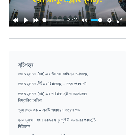
P
l
a
-21:26
y
সূচিপত্র
হযরত মুহাম্মদ (সাঃ)-এর জীবনের সংক্ষিপ্ত তথ্যসমূহ
হযরত মুহাম্মদ ﷺ এর বিবাহসমূহ – সত্য প্রেক্ষাপট
হযরত মুহাম্মদ (সাঃ)-এর পরিবার: স্ত্রী ও সন্তানদের
বিস্তারিত তালিকা
শূন্য থেকে শুরু – একটি অসাধারণ যাত্রার শুরু
যুবক মুহাম্মদ: যখন একজন মানুষ পৃথিবী বদলানোর প্রস্তুতি
নিচ্ছিলেন