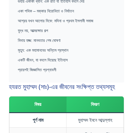
গুহায় একাকী ধ্যান: এক রাত যা ইতিহাস বদলে দেয়
একা পথিক – মক্কার বিরোধিতা ও নির্যাতন
আশ্রয় যখন আলোর দিকে: মদিনা ও প্রথম ইসলামী সমাজ
যুদ্ধ নয়, আত্মরক্ষার গল্প
বিদায় হজ্জ: মানবতার শেষ ঘোষণা
মৃত্যু: এক মহামানবের অন্তিম প্রস্থান
একটি জীবন, যা বদলে দিয়েছে ইতিহাস
প্রায়শই জিজ্ঞাসিত প্রশ্নাবলী
হযরত মুহাম্মদ (সাঃ)-এর জীবনের সংক্ষিপ্ত তথ্যসমূহ
বিষয়
বিবরণ
পূর্ণ নাম
মুহাম্মদ ইবনে আব্দুল্লাহ