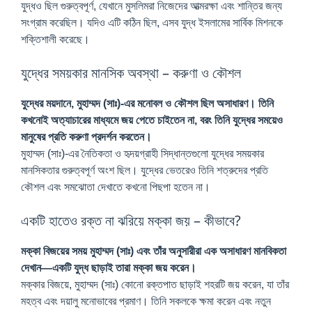
যুদ্ধও ছিল গুরুত্বপূর্ণ, যেখানে মুসলিমরা নিজেদের আত্মরক্ষা এবং শান্তির জন্য
সংগ্রাম করেছিল। যদিও এটি কঠিন ছিল, এসব যুদ্ধ ইসলামের সার্বিক মিশনকে
শক্তিশালী করেছে।
যুদ্ধের সময়কার মানসিক অবস্থা – করুণা ও কৌশল
যুদ্ধের ময়দানে, মুহাম্মদ (সাঃ)-এর মনোবল ও কৌশল ছিল অসাধারণ। তিনি
কখনোই অত্যাচারের মাধ্যমে জয় পেতে চাইতেন না, বরং তিনি যুদ্ধের সময়েও
মানুষের প্রতি করুণা প্রদর্শন করতেন।
মুহাম্মদ (সাঃ)-এর নৈতিকতা ও হৃদয়গ্রাহী সিদ্ধান্তগুলো যুদ্ধের সময়কার
মানসিকতার গুরুত্বপূর্ণ অংশ ছিল। যুদ্ধের ভেতরেও তিনি শত্রুদের প্রতি
কৌশল এবং সমঝোতা দেখাতে কখনো পিছপা হতেন না।
একটি হাতেও রক্ত না ঝরিয়ে মক্কা জয় – কীভাবে?
মক্কা বিজয়ের সময় মুহাম্মদ (সাঃ) এবং তাঁর অনুসারীরা এক অসাধারণ মানবিকতা
দেখান—একটি যুদ্ধ ছাড়াই তারা মক্কা জয় করেন।
মক্কার বিজয়ে, মুহাম্মদ (সাঃ) কোনো রক্তপাত ছাড়াই শহরটি জয় করেন, যা তাঁর
মহত্ব এবং দয়ালু মনোভাবের প্রমাণ। তিনি সকলকে ক্ষমা করেন এবং নতুন