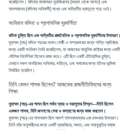
করেছিলেন। মদিনায় বসবাসরত মুহাজিরদের (মক্কা থেকে আগত) এবং
আনসারদের (মদিনার অধিবাসী) মধ্যে এক অদ্বিতীয় ভ্রাতৃত্ব গড়ে ওঠে।
সংবিধান মদিনা ও প্রশাসনিক দূরদর্শিতা
মদিনা চুক্তি ছিল এক অদ্বিতীয় রাজনৈতিক ও প্রশাসনিক দূরদর্শিতার উদাহরণ।
মুহাম্মদ (সাঃ) মদিনা শহরের নানান গোষ্ঠী ও সম্প্রদায়ের মধ্যে শান্তি প্রতিষ্ঠার
জন্য একটি সংবিধান তৈরি করেছিলেন, যা আজকের আধুনিক রাষ্ট্রের জন্য একটি
মৌলিক নির্দেশিকা হিসেবে কাজ করে। এটি ছিল একটি ঐতিহাসিক চুক্তি,
যেখানে সকল নাগরিকের অধিকার, দায়িত্ব, এবং সমাজের জন্য তাঁদের ভূমিকা
নির্ধারিত হয়েছিল।
তিনি কেমন শাসক ছিলেন? আজকের রাজনীতিবিদদের জন্য
শিক্ষা
মুহাম্মদ (সাঃ)-এর শাসন ছিল সর্বদা ন্যায় ও দয়ালুতার মিশ্রণ—তিনি ছিলেন
একজন শাসক, যিনি জনগণের সেবা ও কল্যাণের জন্য কাজ করতেন।
মুহাম্মদ (সাঃ)-এর শাসনকাল ছিল আদর্শ শাসনব্যবস্থার এক চমৎকার উদাহরণ।
তিনি তাঁর অনুসারীদের জন্য একটি ন্যায়বিচার, সমতা, এবং সহানুভূতির সমাজ