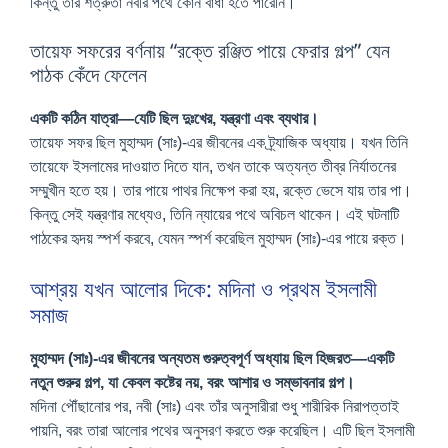
কিন্তু তার শত্রুতা নবীর পথে কোন বাধা হতে পারেনি।
তায়েফ সফরের বর্ণনায় “রক্তে রঞ্জিত পায়ে ফেরার গল্প” যেন
পাঠক কেঁদে ফেলেন
একটি কঠিন যাত্রা—যেটি ছিল দুঃখের, যন্ত্রণা এবং ব্যথার।
তায়েফ সফর ছিল মুহাম্মদ (সাঃ)-এর জীবনের এক ট্র্যাজিক অধ্যায়। যখন তিনি
তায়েফে ইসলামের দাওয়াত দিতে যান, তখন তাকে অত্যন্ত তীব্র নির্যাতনের
সম্মুখীন হতে হয়। তার পায়ে পাথর নিক্ষেপ করা হয়, রক্তে ভেসে যায় তার পা।
কিন্তু সেই যন্ত্রণার মধ্যেও, তিনি ন্যায়ের পথে অবিচল থাকেন। এই ঘটনাটি
পাঠকের হৃদয় স্পর্শ করবে, যেমন স্পর্শ করেছিল মুহাম্মদ (সাঃ)-এর পায়ে রক্ত।
আশ্রয় যখন আলোর দিকে: মদিনা ও প্রথম ইসলামী
সমাজ
মুহাম্মদ (সাঃ)-এর জীবনের অন্যতম গুরুত্বপূর্ণ অধ্যায় ছিল হিজরত—একটি
নতুন শুরুর গল্প, যা কেবল কষ্টের নয়, বরং আশার ও সম্ভাবনার গল্প।
মদিনা পৌঁছানোর পর, নবী (সাঃ) এবং তাঁর অনুসারীরা শুধু শারীরিক নিরাপত্তাই
পায়নি, বরং তারা আলোর পথের অনুসরণ করতে শুরু করেছিল। এটি ছিল ইসলামী