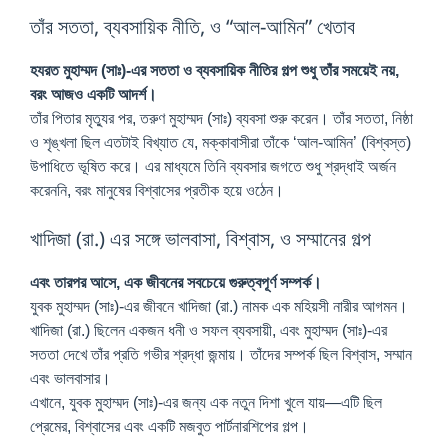
তাঁর সততা, ব্যবসায়িক নীতি, ও “আল-আমিন” খেতাব
হযরত মুহাম্মদ (সাঃ)-এর সততা ও ব্যবসায়িক নীতির গল্প শুধু তাঁর সময়েই নয়,
বরং আজও একটি আদর্শ।
তাঁর পিতার মৃত্যুর পর, তরুণ মুহাম্মদ (সাঃ) ব্যবসা শুরু করেন। তাঁর সততা, নিষ্ঠা
ও শৃঙ্খলা ছিল এতটাই বিখ্যাত যে, মক্কাবাসীরা তাঁকে ‘আল-আমিন’ (বিশ্বস্ত)
উপাধিতে ভূষিত করে। এর মাধ্যমে তিনি ব্যবসার জগতে শুধু শ্রদ্ধাই অর্জন
করেননি, বরং মানুষের বিশ্বাসের প্রতীক হয়ে ওঠেন।
খাদিজা (রা.) এর সঙ্গে ভালবাসা, বিশ্বাস, ও সম্মানের গল্প
এবং তারপর আসে, এক জীবনের সবচেয়ে গুরুত্বপূর্ণ সম্পর্ক।
যুবক মুহাম্মদ (সাঃ)-এর জীবনে খাদিজা (রা.) নামক এক মহিয়সী নারীর আগমন।
খাদিজা (রা.) ছিলেন একজন ধনী ও সফল ব্যবসায়ী, এবং মুহাম্মদ (সাঃ)-এর
সততা দেখে তাঁর প্রতি গভীর শ্রদ্ধা জন্মায়। তাঁদের সম্পর্ক ছিল বিশ্বাস, সম্মান
এবং ভালবাসার।
এখানে, যুবক মুহাম্মদ (সাঃ)-এর জন্য এক নতুন দিশা খুলে যায়—এটি ছিল
প্রেমের, বিশ্বাসের এবং একটি মজবুত পার্টনারশিপের গল্প।