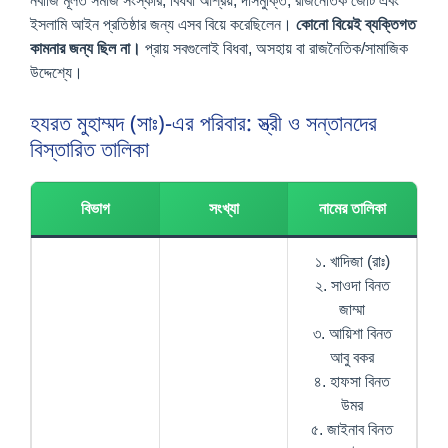
নবীজি মূলত সমাজ সংস্কার, বিধবা আশ্রয়, দাসমুক্তি, রাজনৈতিক জোট এবং
ইসলামি আইন প্রতিষ্ঠার জন্য এসব বিয়ে করেছিলেন।
কোনো বিয়েই ব্যক্তিগত
কামনার জন্য ছিল না।
প্রায় সবগুলোই বিধবা, অসহায় বা রাজনৈতিক/সামাজিক
উদ্দেশ্যে।
হযরত মুহাম্মদ (সাঃ)-এর পরিবার: স্ত্রী ও সন্তানদের
বিস্তারিত তালিকা
বিভাগ
সংখ্যা
নামের তালিকা
১. খাদিজা (রাঃ)
২. সাওদা বিনত
জাম্মা
৩. আয়িশা বিনত
আবু বকর
৪. হাফসা বিনত
উমর
৫. জাইনাব বিনত