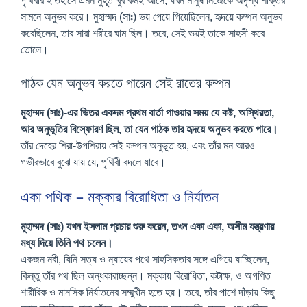
পৃথিবীর ইতিহাসে এমন মুহূর্ত খুব কমই আসে, যখন মানুষ নিজেকে অদৃশ্য শক্তির
সামনে অনুভব করে। মুহাম্মদ (সাঃ) ভয় পেয়ে গিয়েছিলেন, হৃদয়ে কম্পন অনুভব
করেছিলেন, তার সারা শরীরে ঘাম ছিল। তবে, সেই ভয়ই তাকে সাহসী করে
তোলে।
পাঠক যেন অনুভব করতে পারেন সেই রাতের কম্পন
মুহাম্মদ (সাঃ)-এর ভিতর একদম প্রথম বার্তা পাওয়ার সময় যে কষ্ট, অস্থিরতা,
আর অনুভূতির বিস্ফোরণ ছিল, তা যেন পাঠক তার হৃদয়ে অনুভব করতে পারে।
তাঁর দেহের শিরা-উপশিরায় সেই কম্পন অনুভূত হয়, এবং তাঁর মন আরও
গভীরভাবে বুঝে যায় যে, পৃথিবী বদলে যাবে।
একা পথিক – মক্কার বিরোধিতা ও নির্যাতন
মুহাম্মদ (সাঃ) যখন ইসলাম প্রচার শুরু করেন, তখন একা একা, অসীম যন্ত্রণার
মধ্য দিয়ে তিনি পথ চলেন।
একজন নবী, যিনি সত্য ও ন্যায়ের পথে সাহসিকতার সঙ্গে এগিয়ে যাচ্ছিলেন,
কিন্তু তাঁর পথ ছিল অন্ধকারাচ্ছন্ন। মক্কায় বিরোধিতা, কটাক্ষ, ও অগণিত
শারীরিক ও মানসিক নির্যাতনের সম্মুখীন হতে হয়। তবে, তাঁর পাশে দাঁড়ায় কিছু