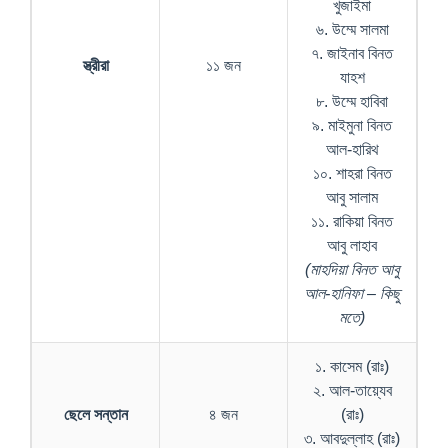
খুজাইমা
৬. উম্মে সালমা
৭. জাইনাব বিনত
স্ত্রীরা
১১ জন
যাহশ
৮. উম্মে হাবিবা
৯. মাইমুনা বিনত
আল-হারিথ
১০. শাহরা বিনত
আবু সালাম
১১. রাকিয়া বিনত
আবু লাহাব
(মাহদিয়া বিনত আবু
আল-হানিফা – কিছু
মতে)
১. কাসেম (রাঃ)
২. আল-তায়্যেব
ছেলে সন্তান
৪ জন
(রাঃ)
৩. আবদুল্লাহ (রাঃ)