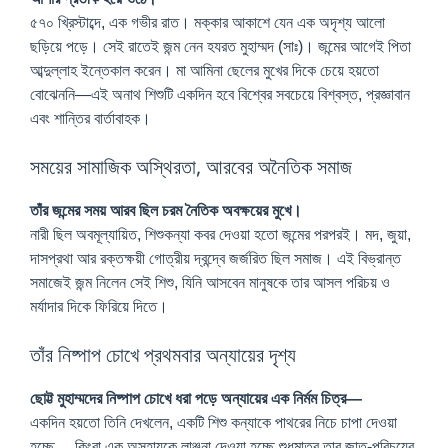
৫৭০ খ্রিস্টাব্দে, এক গভীর রাত। মক্কার আকাশে যেন এক অদৃশ্য আলো
ছড়িয়ে পড়ে। সেই রাতেই জন্ম নেন হযরত মুহাম্মদ (সাঃ)। জন্মের আগেই পিতা
আব্দুল্লাহ ইন্তেকাল করেন। মা আমিনা ছেলের মুখের দিকে চেয়ে হয়তো
বোঝেননি—এই অনাথ শিশুটি একদিন হবে বিশ্বের সবচেয়ে বিশ্বস্ত, প্রজ্ঞাবান
এবং শান্তির বার্তাবাহক।
সময়ের সামাজিক অস্থিরতা, আরবের অনৈতিক সমাজ
তাঁর জন্মের সময় আরব ছিল চরম নৈতিক অবক্ষয়ের মুখে।
নারী ছিল অবমূল্যায়িত, শিশুকন্যা কবর দেওয়া হতো জন্মের পরপরই। মদ, জুয়া,
দাসপ্রথা আর রক্তক্ষয়ী গোত্রীয় দ্বন্দ্বে জর্জরিত ছিল সমাজ। এই বিভ্রান্ত
সমাজেই জন্ম নিলেন সেই শিশু, যিনি আসবেন মানুষকে তার আসল পরিচয় ও
মর্যাদার দিকে ফিরিয়ে দিতে।
তাঁর নিষ্পাপ চোখে প্রথমবার অন্যায়ের দৃশ্য
ছোট্ট মুহাম্মদের নিষ্পাপ চোখে ধরা পড়ে অন্যায়ের এক নির্মম চিত্র—
একদিন হয়তো তিনি দেখলেন, একটি শিশু কন্যাকে পাথরের নিচে চাপা দেওয়া
হচ্ছে… কিংবা এক অসহায়কে লাঞ্ছনা দেওয়া হচ্ছে শুধুমাত্র তার জাত-পরিচয়ের