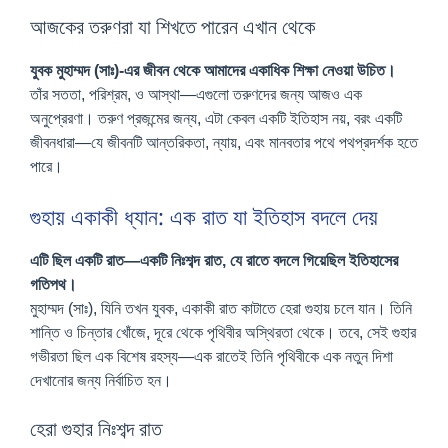
আজকের তরুণরা যা শিখতে পারেন এখান থেকে
যুবক মুহাম্মদ (সাঃ)-এর জীবন থেকে আমাদের একাধিক শিক্ষা নেওয়া উচিত।
তাঁর সততা, পরিশ্রম, ও আস্থা—এগুলো তরুণদের জন্য আজও এক
অনুপ্রেরণা। তরুণ প্রজন্মের জন্য, এটা কেবল একটি ইতিহাস নয়, বরং একটি
জীবনধারা—যে জীবনটি আন্তরিকতা, ন্যায়, এবং মানবতার পথে পথপ্রদর্শক হতে
পারে।
গুহায় একাকী ধ্যান: এক রাত যা ইতিহাস বদলে দেয়
এটি ছিল একটি রাত—একটি নিঃশব্দ রাত, যে রাতে বদলে গিয়েছিল ইতিহাসের
গতিপথ।
মুহাম্মদ (সাঃ), যিনি তখন যুবক, একাকী রাত কাটাতে হেরা গুহায় চলে যান। তিনি
শান্তি ও চিন্তার খোঁজে, দূরে থেকে পৃথিবীর অস্থিরতা থেকে। তবে, সেই গুহার
গভীরতা ছিল এক বিশেষ রহস্য—এক রাতেই তিনি পৃথিবীকে এক নতুন দিশা
দেখানোর জন্য নির্বাচিত হন।
হেরা গুহার নিঃশব্দ রাত