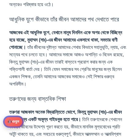
অন্তরও পরিষ্কার হয়ে ওঠে।
আধুনিক যুগে কীভাবে তাঁর জীবন আমাদের পথ দেখাতে পারে
আজকের এই আধুনিক যুগে, যেখানে মানুষ দিনদিন একে অপর থেকে বিচ্ছিন্ন
হয়ে যাচ্ছে, মুহাম্মদ (সাঃ)-এর জীবন আমাদের একসাথে থাকা, সমতার বাণী
শোনাচ্ছে।
তাঁর জীবনের দৃষ্টান্ত আমাদের শেখায় কিভাবে সহানুভূতি, ন্যায়, এবং
সত্যের পথে চলতে হবে। আমাদের সমাজে আজও অশান্তি ও বিভেদ রয়েছে,
কিন্তু মুহাম্মদ (সাঃ)-এর জীবন তারাই বাস্তবে প্রয়োগ করার জন্য এক
শক্তিশালী বার্তা দেয়। তিনি যেমন সমাজের সব শ্রেণির মানুষের জন্য ছিলেন
একজন শিক্ষক, তেমনি আমাদের আজকের সমাজেও সেই শিক্ষার গুরুত্ব
অপরিসীম।
তরুণদের জন্য বাস্তবিক শিক্ষা
তরুণরা আজকাল অনেক বিভ্রান্তিতে ভোগে, কিন্তু মুহাম্মদ (সাঃ)-এর জীবন
তাদের জন্য একটি অমূল্য গাইডবুক হতে পারে।
তিনি তরুণদেরকে শেখালেন
শুনুন
কীভাবে জীবনের উদ্দেশ্য পূরণ করতে হয়, কীভাবে মানবিক মূল্যবোধের প্রতি
অটুট থাকতে হয়, এবং সবচেয়ে গুরুত্বপূর্ণ, কীভাবে আত্মসম্মান ও আত্মবিশ্বাস