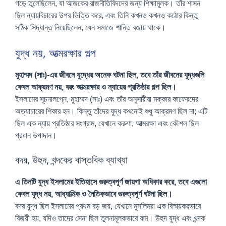
গড়ে তুলেছিলেন, যা আজকের রাজনীতিবিদদের জন্য শিক্ষামূলক। তাঁর শাসন
ছিল ন্যায়বিচারের উপর ভিত্তি করে, এবং তিনি কখনও কখনও কঠোর কিন্তু
সঠিক সিদ্ধান্ত নিয়েছিলেন, যেন সমাজে শান্তি বজায় থাকে।
যুদ্ধ নয়, আত্মরক্ষার গল্প
মুহাম্মদ (সাঃ)-এর জীবনে যুদ্ধের অনেক ঘটনা ছিল, তবে তাঁর জীবনের যুদ্ধগুলি
কেবল আক্রমণ নয়, বরং আত্মরক্ষার ও ন্যায়ের প্রতিষ্ঠার গল্প ছিল।
ইসলামের সূচনালগ্নে, মুহাম্মদ (সাঃ) এবং তাঁর অনুসারীরা মক্কার কাফেরদের
অত্যাচারের শিকার হন। কিন্তু তাঁদের যুদ্ধ কখনোই শুধু আক্রমণ ছিল না; এটি
ছিল এক ন্যায় প্রতিষ্ঠার সংগ্রাম, যেখানে করুণা, আত্মরক্ষা এবং কৌশল ছিল
প্রধান উপাদান।
বদর, উহুদ, খন্দকের বাস্তবিক ব্যাখ্যা
এ তিনটি যুদ্ধ ইসলামের ইতিহাসে গুরুত্বপূর্ণ জায়গা অধিকার করে, তবে এগুলো
কেবল যুদ্ধ নয়, আধ্যাত্মিক ও নৈতিকভাবে গুরুত্বপূর্ণ ঘটনা ছিল।
বদর যুদ্ধ ছিল ইসলামের প্রথম বড় জয়, যেখানে মুসলিমরা এক বিস্ময়করভাবে
বিজয়ী হয়, যদিও তাদের সেনা ছিল তুলনামূলকভাবে কম। উহুদ যুদ্ধ এবং খন্দক