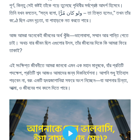
পূর্ণ, কিন্তু সেই কষ্টই তাঁকে গড়ে তুলেছে পৃথিবীর সর্বশ্রেষ্ঠ আদর্শ হিসেবে।
তিনি যখন বলতেন, “সত্য বলো, ولو كان مُرًّا – তা তিক্ত হলেও,” তখন তাঁর
কণ্ঠে ছিল এমন দৃঢ়তা, যা পাহাড়কে নত করতে পারে।
আজ আমরা অনেকেই জীবনের অর্থ খুঁজি—ভালোবাসা, সম্মান আর শান্তি পেতে
চাই। অথচ যার জীবন ছিল এগুলোর উৎস, তাঁর জীবনের দিকে কি আমরা ফিরে
তাকাই?
এই সংক্ষিপ্ত জীবনীতে আমরা জানবো এমন এক মহান মানুষকে, যাঁর প্রতিটি
পদক্ষেপ, প্রতিটি শব্দ আজও আমাদের জন্য দিকনির্দেশনা। আপনি শুধু ইতিহাস
পড়বেন না, বরং একটি হৃদয়জাগানিয়া সফরে অংশ নিচ্ছেন—যা আপনার চিন্তা,
আত্মা, ও জীবনের পথ বদলে দিতে পারে।