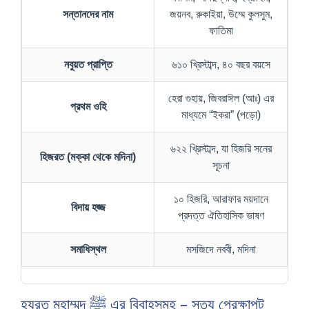
সন্তানদের নাম
জয়নব, রুকাইয়া, উম্মে কুলসুম,
ফাতিমা
নবুয়ত প্রাপ্তি
৬১০ খ্রিস্টাব্দ, ৪০ বছর বয়সে
হেরা গুহায়, জিবরাঈল (আঃ) এর
প্রথম ওহি
মাধ্যমে “ইকরা” (পড়ো)
৬২২ খ্রিস্টাব্দ, যা হিজরি সনের
হিজরত (মক্কা থেকে মদিনা)
সূচনা
১০ হিজরি, আরাফার ময়দানে
বিদায় হজ্জ
প্রদত্ত ঐতিহাসিক ভাষণ
সমাধিস্থল
মসজিদে নববী, মদিনা
হযরত মুহাম্মদ ﷺ এর বিবাহসমূহ – সত্য প্রেক্ষাপট