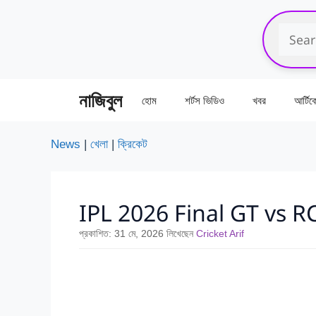
এড়িেয়
লেখায়
যান
নাজিবুল
হোম
শর্টস ভিডিও
খবর
আর্টি
News
|
খেলা
|
ক্রিকেট
IPL 2026 Final GT vs RCB: P
প্রকাশিত:
31 মে, 2026
লিখেছেন
Cricket Arif