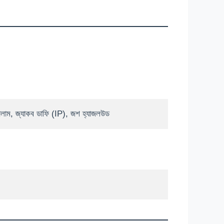
 সালাম, জ্যাকব ডাফি (IP), জশ হ্যাজলউড