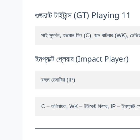
গুজরাট টাইটান্স (GT) Playing 11
সাই সুদর্শন, শুভমান গিল (C), জস বাটলার (WK), ডেভিড মি
ইমপ্যাক্ট প্লেয়ার (Impact Player)
রাহুল তেবাটিয়া (IP)
C – অধিনায়ক, WK – উইকেট কিপার, IP – ইমপ্যাক্ট প্ল