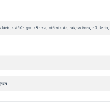
লার, ওয়াশিংটন সুন্দর, রশীদ খান, কাগিসো রাবাদা, মোহাম্মদ সিরাজ, সাই কিশোর, প
েয়ার