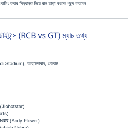
লিং করার সিদ্ধান্ত নিয়ে রান তাড়া করতে পছন্দ করবেন।
জরাট টাইটান্স (RCB vs GT) ম্যাচ তথ্য
Modi Stadium), আহমেদাবাদ, গুজরাট
(Jiohotstar)
orts)
লাওয়ার
(Andy Flower)
shish Nehra)