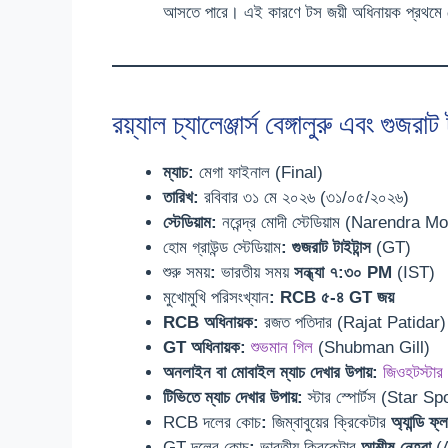
আসতে পারে। এই কারণে টস জয়ী অধিনায়ক প্রথমে বো
রয়্যাল চ্যালেঞ্জার্স বেঙ্গালুরু এবং গু
ম্যাচ:
মেগা ফাইনাল (Final)
তারিখ:
রবিবার ৩১ মে ২০২৬ (৩১/০৫/২০২৬)
স্টেডিয়াম:
নরেন্দ্র মোদী স্টেডিয়াম (Narendra 
হোম গ্রাউন্ড স্টেডিয়াম
:
গুজরাট টাইটান্স
(GT)
শুরু সময়
:
ভারতীয় সময়
সন্ধ্যা ৭:৩০ PM
(IST)
মুখোমুখি পরিসংখ্যান
:
RCB ৫-৪ GT জয়
RCB অধিনায়ক:
রজত পতিদার (Rajat Patidar)
GT অধিনায়ক:
শুভমান গিল
(Shubman Gill)
অনলাইন বা মোবাইল ম্যাচ দেখার উপায়:
জিওহটস্টার
টিভিতে ম্যাচ দেখার উপায়:
স্টার স্পোর্টস (Star Sp
RCB দলের কোচ
:
জিম্বাবুয়ের ক্রিকেটার
অ্যান্ডি ফ্
GT দলের কোচ
:
ভারতীয় ক্রিকেটার
আশীষ নেহরা
(A