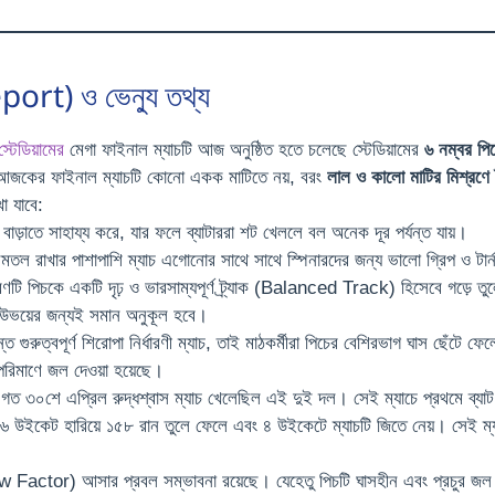
port) ও ভেন্যু তথ্য
স্টেডিয়ামের
মেগা ফাইনাল ম্যাচটি আজ অনুষ্ঠিত হতে চলেছে স্টেডিয়ামের
৬ নম্বর পি
জকের ফাইনাল ম্যাচটি কোনো একক মাটিতে নয়, বরং
লাল ও কালো মাটির মিশ্রণে
া যাবে:
বাড়াতে সাহায্য করে, যার ফলে ব্যাটাররা শট খেললে বল অনেক দূর পর্যন্ত যায়।
ল রাখার পাশাপাশি ম্যাচ এগোনোর সাথে সাথে স্পিনারদের জন্য ভালো গ্রিপ ও টার্
টি পিচকে একটি দৃঢ় ও ভারসাম্যপূর্ণ ট্র্যাক (Balanced Track) হিসেবে গড়ে তুল
 উভয়ের জন্যই সমান অনুকূল হবে।
 গুরুত্বপূর্ণ শিরোপা নির্ধারণী ম্যাচ, তাই মাঠকর্মীরা পিচের বেশিরভাগ ঘাস ছেঁট
পরিমাণে জল দেওয়া হয়েছে।
গত ৩০শে এপ্রিল রুদ্ধশ্বাস ম্যাচ খেলেছিল এই দুই দল। সেই ম্যাচে প্রথমে ব্
রে ৬ উইকেট হারিয়ে ১৫৮ রান তুলে ফেলে এবং ৪ উইকেটে ম্যাচটি জিতে নেয়। সেই ম্
।
ew Factor) আসার প্রবল সম্ভাবনা রয়েছে। যেহেতু পিচটি ঘাসহীন এবং প্রচুর জল দে