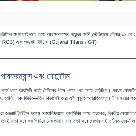
্রতীক্ষিত মেগা ফাইনালে আজ আহমেদাবাদের নরেন্দ্র মোদী স্টেডিয়ামে রবিবার ৩১ মে ২
ru / RCB) এবং গুজরাট টাইটান্স (Gujarat Titans / GT)।
রম্যান্স এবং মোমেন্টাম
ত ফর্মে থাকা আরসিবি পয়েন্ট টেবিলের শীর্ষে থেকে প্লে-অফে উঠেছিল। প্রথম কোয়া
িং, বোলিং এবং ফিল্ডিং—তিন বিভাগেই তারা এই মুহূর্তে অপ্রতিরোধ্য। টানা জয়ের ফলে
করা গুজরাট টাইটান্স প্রথম কোয়ালিফায়ারে আরসিবির কাছে হারলেও, দ্বিতীয় কোয়ালিফা
রিয়েই তাড়া করে জয় ছিনিয়ে নেয় তারা। রান তাড়া করে জেতার এই দুর্দান্ত রেকর্ড 