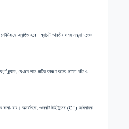
ডিয়ামে অনুষ্ঠিত হবে। ম্যাচটি ভারতীয় সময় সন্ধ্যা ৭:৩০
ূর্ণ ট্র্যাক, যেখানে লাল মাটির কারণে বলের ভালো গতি ও
্ডি ফ্লাওয়ার। অন্যদিকে, গুজরাট টাইটান্সের (GT) অধিনায়ক