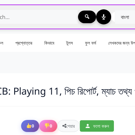
কেল
প্রশ্নোত্তর
কিভাবে
টুলস
ফুল ফর্ম
লেখকদের জন্য উপা
laying 11, পিচ রিপোর্ট, ম্যাচ তথ্য ও
শেয়ার
ফলো করুন
0
0