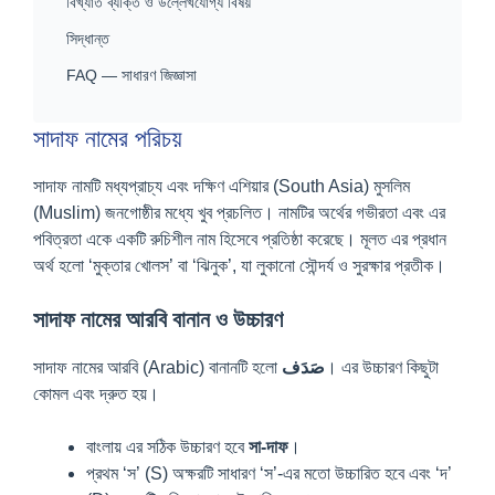
বিখ্যাত ব্যক্তি ও উল্লেখযোগ্য বিষয়
সিদ্ধান্ত
FAQ — সাধারণ জিজ্ঞাসা
সাদাফ নামের পরিচয়
সাদাফ নামটি মধ্যপ্রাচ্য এবং দক্ষিণ এশিয়ার (South Asia) মুসলিম
(Muslim) জনগোষ্ঠীর মধ্যে খুব প্রচলিত। নামটির অর্থের গভীরতা এবং এর
পবিত্রতা একে একটি রুচিশীল নাম হিসেবে প্রতিষ্ঠা করেছে। মূলত এর প্রধান
অর্থ হলো ‘মুক্তার খোলস’ বা ‘ঝিনুক’, যা লুকানো সৌন্দর্য ও সুরক্ষার প্রতীক।
সাদাফ নামের আরবি বানান ও উচ্চারণ
সাদাফ নামের আরবি (Arabic) বানানটি হলো
صَدَف
। এর উচ্চারণ কিছুটা
কোমল এবং দ্রুত হয়।
বাংলায় এর সঠিক উচ্চারণ হবে
সা-দাফ
।
প্রথম ‘স’ (S) অক্ষরটি সাধারণ ‘স’-এর মতো উচ্চারিত হবে এবং ‘দ’