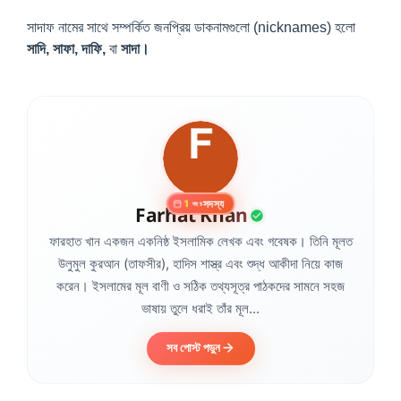
সাদাফ নামের সাথে সম্পর্কিত জনপ্রিয় ডাকনামগুলো (nicknames) হলো
সাদি, সাফা, দাফি,
বা
সাদা।
সদস্য
1
বছর
Farhat Khan
ফারহাত খান একজন একনিষ্ঠ ইসলামিক লেখক এবং গবেষক। তিনি মূলত
উলুমুল কুরআন (তাফসীর), হাদিস শাস্ত্র এবং শুদ্ধ আকীদা নিয়ে কাজ
করেন। ইসলামের মূল বাণী ও সঠিক তথ্যসূত্র পাঠকদের সামনে সহজ
ভাষায় তুলে ধরাই তাঁর মূল...
সব পোস্ট পড়ুন