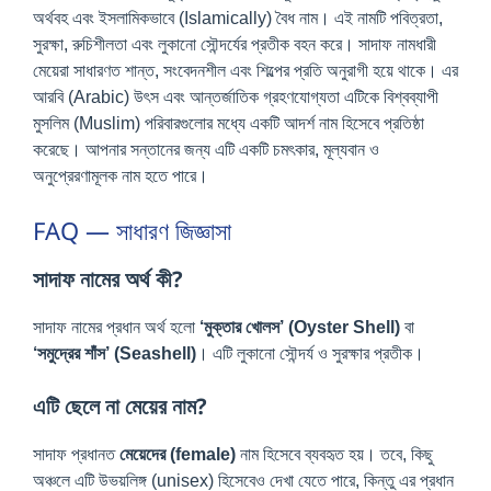
অর্থবহ এবং ইসলামিকভাবে (Islamically) বৈধ নাম। এই নামটি পবিত্রতা,
সুরক্ষা, রুচিশীলতা এবং লুকানো সৌন্দর্যের প্রতীক বহন করে। সাদাফ নামধারী
মেয়েরা সাধারণত শান্ত, সংবেদনশীল এবং শিল্পের প্রতি অনুরাগী হয়ে থাকে। এর
আরবি (Arabic) উৎস এবং আন্তর্জাতিক গ্রহণযোগ্যতা এটিকে বিশ্বব্যাপী
মুসলিম (Muslim) পরিবারগুলোর মধ্যে একটি আদর্শ নাম হিসেবে প্রতিষ্ঠা
করেছে। আপনার সন্তানের জন্য এটি একটি চমৎকার, মূল্যবান ও
অনুপ্রেরণামূলক নাম হতে পারে।
FAQ — সাধারণ জিজ্ঞাসা
সাদাফ নামের অর্থ কী?
সাদাফ নামের প্রধান অর্থ হলো
‘মুক্তার খোলস’ (Oyster Shell)
বা
‘সমুদ্রের শাঁস’ (Seashell)
। এটি লুকানো সৌন্দর্য ও সুরক্ষার প্রতীক।
এটি ছেলে না মেয়ের নাম?
সাদাফ প্রধানত
মেয়েদের (female)
নাম হিসেবে ব্যবহৃত হয়। তবে, কিছু
অঞ্চলে এটি উভয়লিঙ্গ (unisex) হিসেবেও দেখা যেতে পারে, কিন্তু এর প্রধান