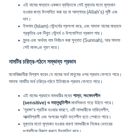
এই নামের মাধ্যমে একজন ব্যক্তিকে সেই মুক্তার মতো মূল্যবান
হওয়ার জন্য উৎসাহিত করা হয় যা আল্লাহর (Allah’s) সৃষ্টি এবং
দান।
ইসলাম (Islam) সৌন্দর্যের প্রশংসা করে, এবং সাদাফ নামের মাধ্যমে
প্রকৃতির এক নিঁখুত সৌন্দর্য ও উপযোগিতা প্রকাশ পায়।
সুন্দর এবং অর্থবহ নাম নির্বাচন করা সুন্নাত (Sunnah), আর সাদাফ
সেই মানদণ্ড পূরণ করে।
নামটির চরিত্র-গঠনে সম্ভাব্য প্রভাব
মনোবিজ্ঞানীরা বিশ্বাস করেন যে নামের অর্থ মানুষের ওপর প্রভাব ফেলতে পারে।
সাদাফ নামটির অর্থ চরিত্র-গঠনে ইতিবাচক প্রভাব ফেলতে পারে।
এই নামের প্রভাবে নামধারীর মধ্যে
শান্ত, সংবেদনশীল
(sensitive) ও সহানুভূতিশীল
মানসিকতা গড়ে উঠতে পারে।
‘সুরক্ষা’র প্রতীক হওয়ার কারণে, এটি নামধারীকে দায়িত্বশীল,
আত্মবিশ্বাসী এবং অপরের প্রতি যত্নশীল হতে শেখাতে পারে।
মুক্তার মতো মূল্যবান হওয়ার ধারণা নামধারীকে নিজের ভেতরের
গুণাবলীকে বিকাশ করতে উৎসাহিত করে।