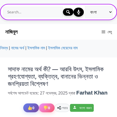
এড়িেয়
লেখায়
যান
নাজিবুল
মেনু
নিবন্ধ
|
নামের অর্থ
|
ইসলামিক নাম
|
ইসলামিক মেয়েদের নাম
সাদাফ নামের অর্থ কী? — আরবি উৎস, ইসলামিক
গ্রহণযোগ্যতা, ব্যক্তিত্ব, বানানের ভিন্নতা ও
জনপ্রিয়তা বিশ্লেষণ
Farhat Khan
সর্বশেষ আপডেট হয়েছে: 27 নভেম্বর, 2025
দ্বারা
0
0
শেয়ার
ফলো করুন