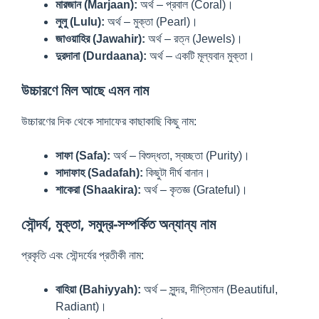
মারজান (Marjaan):
অর্থ – প্রবাল (Coral)।
লুলু (Lulu):
অর্থ – মুক্তা (Pearl)।
জাওয়াহির (Jawahir):
অর্থ – রত্ন (Jewels)।
দুরদানা (Durdaana):
অর্থ – একটি মূল্যবান মুক্তা।
উচ্চারণে মিল আছে এমন নাম
উচ্চারণের দিক থেকে সাদাফের কাছাকাছি কিছু নাম:
সাফা (Safa):
অর্থ – বিশুদ্ধতা, স্বচ্ছতা (Purity)।
সাদাফাহ (Sadafah):
কিছুটা দীর্ঘ বানান।
শাকেরা (Shaakira):
অর্থ – কৃতজ্ঞ (Grateful)।
সৌন্দর্য, মুক্তা, সমুদ্র-সম্পর্কিত অন্যান্য নাম
প্রকৃতি এবং সৌন্দর্যের প্রতীকী নাম:
বাহিয়া (Bahiyyah):
অর্থ – সুন্দর, দীপ্তিমান (Beautiful,
Radiant)।