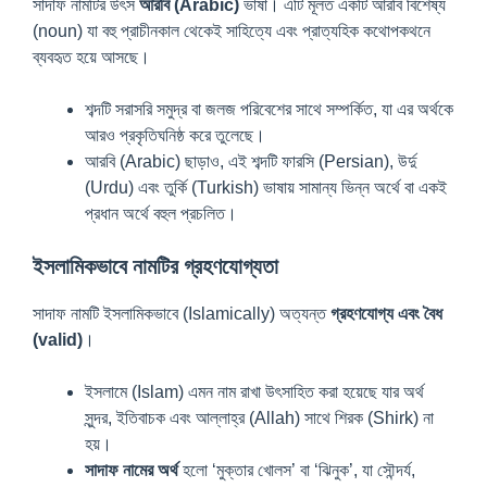
সাদাফ নামটির উৎস
আরবি (Arabic)
ভাষা। এটি মূলত একটি আরবি বিশেষ্য
(noun) যা বহু প্রাচীনকাল থেকেই সাহিত্যে এবং প্রাত্যহিক কথোপকথনে
ব্যবহৃত হয়ে আসছে।
শব্দটি সরাসরি সমুদ্র বা জলজ পরিবেশের সাথে সম্পর্কিত, যা এর অর্থকে
আরও প্রকৃতিঘনিষ্ঠ করে তুলেছে।
আরবি (Arabic) ছাড়াও, এই শব্দটি ফারসি (Persian), উর্দু
(Urdu) এবং তুর্কি (Turkish) ভাষায় সামান্য ভিন্ন অর্থে বা একই
প্রধান অর্থে বহুল প্রচলিত।
ইসলামিকভাবে নামটির গ্রহণযোগ্যতা
সাদাফ নামটি ইসলামিকভাবে (Islamically) অত্যন্ত
গ্রহণযোগ্য এবং বৈধ
(valid)
।
ইসলামে (Islam) এমন নাম রাখা উৎসাহিত করা হয়েছে যার অর্থ
সুন্দর, ইতিবাচক এবং আল্লাহ্‌র (Allah) সাথে শিরক (Shirk) না
হয়।
সাদাফ নামের অর্থ
হলো ‘মুক্তার খোলস’ বা ‘ঝিনুক’, যা সৌন্দর্য,