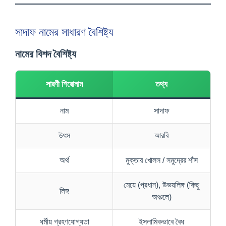
সাদাফ নামের সাধারণ বৈশিষ্ট্য
নামের বিশদ বৈশিষ্ট্য
সারণী শিরোনাম
তথ্য
নাম
সাদাফ
উৎস
আরবি
অর্থ
মুক্তার খোলস / সমুদ্রের শাঁস
মেয়ে (প্রধান), উভয়লিঙ্গ (কিছু
লিঙ্গ
অঞ্চলে)
ধর্মীয় গ্রহণযোগ্যতা
ইসলামিকভাবে বৈধ