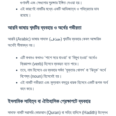
গুণাবলী এবং সেগুলোর সুরক্ষার ইঙ্গিত দেওয়া হয়।
এই কারণেই নামটির মধ্যে একটি আভিজাত্য ও পবিত্রতার ভাব
রয়েছে।
আরবি ভাষায় শব্দটির ব্যবহার ও অর্থের গভীরতা
আরবি (Arabic) ভাষায় সাদাফ (صَدَف) শব্দটির ব্যবহার কেবল আক্ষরিক
অর্থেই সীমাবদ্ধ নয়।
এটি কখনও কখনও ‘পাশে সরে যাওয়া’ বা ‘বিমুখ হওয়া’ অর্থেও
ক্রিয়াপদ (verb) হিসেবে ব্যবহৃত হতে পারে।
তবে, নাম হিসেবে এর ব্যবহার সর্বদা ‘মুক্তার খোলস’ বা ‘ঝিনুক’ অর্থে
বিশেষ্য (noun) হিসেবেই হয়।
এই নামটি গভীরতা এবং মূল্যবান বস্তুর ধারক হিসেবে একটি রূপক অর্থ
বহন করে।
ইসলামিক সাহিত্য বা ঐতিহাসিক প্রেক্ষাপটে ব্যবহার
সাদাফ নামটি সরাসরি কোরআন (Quran) বা সহিহ হাদিসে (Hadith) উল্লেখ