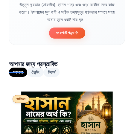
উলুমুল কুরআন (তাফসীর), হাদিস শাস্ত্র এবং শুদ্ধ আকীদা নিয়ে কাজ
করেন। ইসলামের মূল বাণী ও সঠিক তথ্যসূত্র পাঠকদের সামনে সহজ
ভাষায় তুলে ধরাই তাঁর মূল...
সব পোস্ট পড়ুন
আপনার জন্য প্রস্তাবিত
সবগুলো
ট্রেন্ডিং
ফিচার্ড
আর্টিকেল