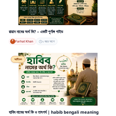
রায়ান নামের অর্থ কি? – একটি পূর্ণাঙ্গ গাইড
Farhat Khan
২ বছর আগে
আর্টিকেল
হাবিব নামের অর্থ কি ও তাৎপর্য | habib bengali meaning