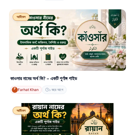
আর্টিকেল
কাওসার নামের অর্থ কি? – একটি পূর্ণাঙ্গ গাইড
Farhat Khan
১ বছর আগে
আর্টিকেল