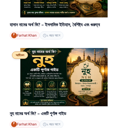
হাসান নামের অর্থ কি? – ইসলামিক ইতিহাস, বৈশিষ্ট্য এবং গুরুত্ব
Farhat Khan
২ বছর আগে
আর্টিকেল
নুহ নামের অর্থ কি? – একটি পূর্ণাঙ্গ গাইড
Farhat Khan
২ বছর আগে