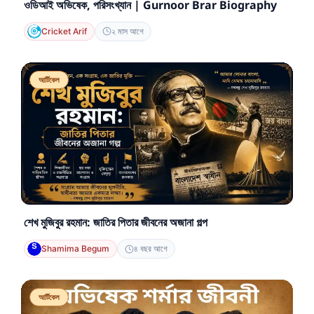
ওডিআই অভিষেক, পরিসংখ্যান | Gurnoor Brar Biography
Cricket Arif
২ মাস আগে
আর্টিকেল
শেখ মুজিবুর রহমান: জাতির পিতার জীবনের অজানা গল্প
Shamima Begum
৪ বছর আগে
আর্টিকেল