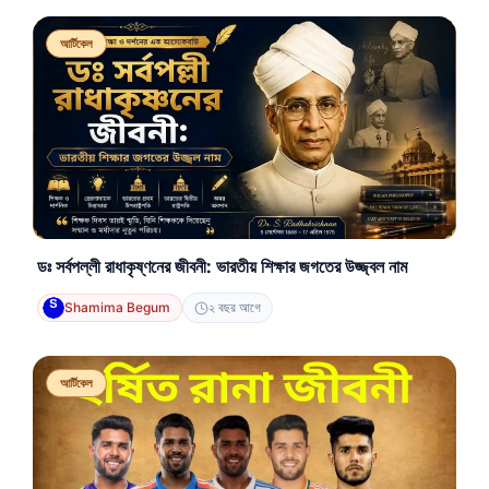
আর্টিকেল
ডঃ সর্বপল্লী রাধাকৃষ্ণনের জীবনী: ভারতীয় শিক্ষার জগতের উজ্জ্বল নাম
Shamima Begum
২ বছর আগে
আর্টিকেল