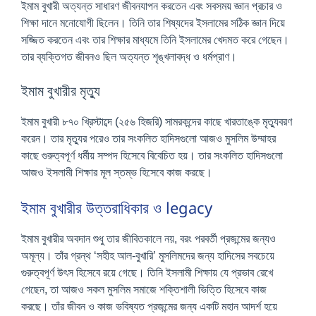
ইমাম বুখারী অত্যন্ত সাধারণ জীবনযাপন করতেন এবং সবসময় জ্ঞান প্রচার ও
শিক্ষা দানে মনোযোগী ছিলেন। তিনি তার শিষ্যদের ইসলামের সঠিক জ্ঞান দিয়ে
সজ্জিত করতেন এবং তার শিক্ষার মাধ্যমে তিনি ইসলামের খেদমত করে গেছেন।
তার ব্যক্তিগত জীবনও ছিল অত্যন্ত শৃঙ্খলাবদ্ধ ও ধর্মপ্রাণ।
ইমাম বুখারীর মৃত্যু
ইমাম বুখারী ৮৭০ খ্রিস্টাব্দে (২৫৬ হিজরি) সামরকন্দের কাছে খারতাঙ্কে মৃত্যুবরণ
করেন। তার মৃত্যুর পরেও তার সংকলিত হাদিসগুলো আজও মুসলিম উম্মাহর
কাছে গুরুত্বপূর্ণ ধর্মীয় সম্পদ হিসেবে বিবেচিত হয়। তার সংকলিত হাদিসগুলো
আজও ইসলামী শিক্ষার মূল স্তম্ভ হিসেবে কাজ করছে।
ইমাম বুখারীর উত্তরাধিকার ও legacy
ইমাম বুখারীর অবদান শুধু তার জীবিতকালে নয়, বরং পরবর্তী প্রজন্মের জন্যও
অমূল্য। তাঁর গ্রন্থ ‘সহীহ আল-বুখারি’ মুসলিমদের জন্য হাদিসের সবচেয়ে
গুরুত্বপূর্ণ উৎস হিসেবে রয়ে গেছে। তিনি ইসলামী শিক্ষায় যে প্রভাব রেখে
গেছেন, তা আজও সকল মুসলিম সমাজে শক্তিশালী ভিত্তি হিসেবে কাজ
করছে। তাঁর জীবন ও কাজ ভবিষ্যত প্রজন্মের জন্য একটি মহান আদর্শ হয়ে