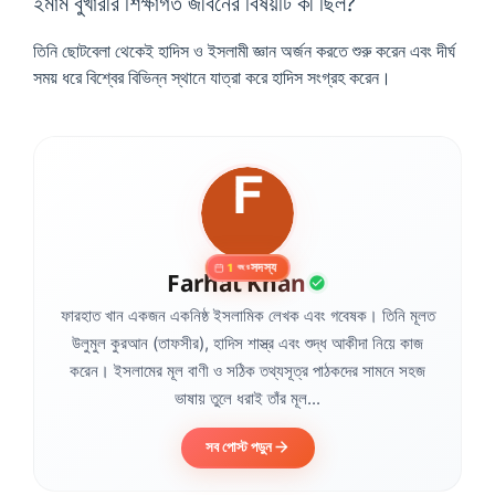
ইমাম বুখারীর শিক্ষাগত জীবনের বিষয়টি কী ছিল?
তিনি ছোটবেলা থেকেই হাদিস ও ইসলামী জ্ঞান অর্জন করতে শুরু করেন এবং দীর্ঘ
সময় ধরে বিশ্বের বিভিন্ন স্থানে যাত্রা করে হাদিস সংগ্রহ করেন।
সদস্য
1
বছর
Farhat Khan
ফারহাত খান একজন একনিষ্ঠ ইসলামিক লেখক এবং গবেষক। তিনি মূলত
উলুমুল কুরআন (তাফসীর), হাদিস শাস্ত্র এবং শুদ্ধ আকীদা নিয়ে কাজ
করেন। ইসলামের মূল বাণী ও সঠিক তথ্যসূত্র পাঠকদের সামনে সহজ
ভাষায় তুলে ধরাই তাঁর মূল...
সব পোস্ট পড়ুন