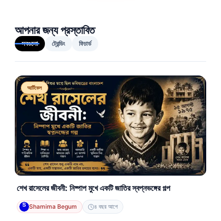
আপনার জন্য প্রস্তাবিত
সবগুলো
ট্রেন্ডিং
ফিচার্ড
আর্টিকেল
শেখ রাসেলের জীবনী: নিষ্পাপ মুখে একটি জাতির স্বপ্নভঙ্গের গল্প
Shamima Begum
৪ বছর আগে