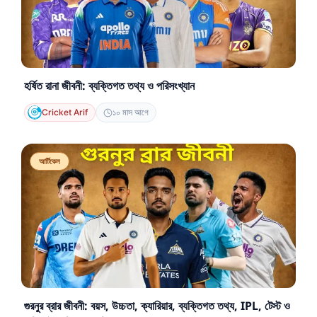
হর্ষিত রানা জীবনী: ব্যক্তিগত তথ্য ও পরিসংখ্যান
Cricket Arif
১০ মাস আগে
আর্টিকেল
গুরনুর ব্রার জীবনী: বয়স, উচ্চতা, ক্যারিয়ার, ব্যক্তিগত তথ্য, IPL, টেস্ট ও