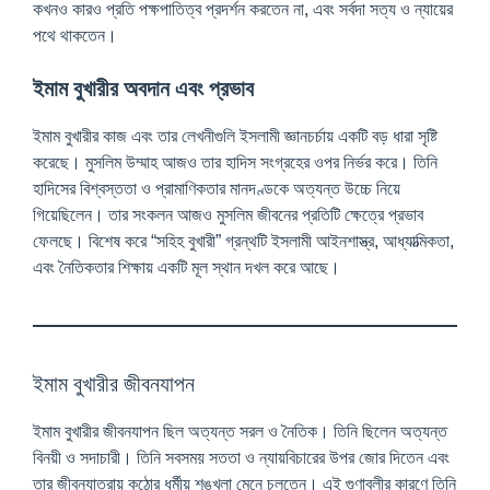
কখনও কারও প্রতি পক্ষপাতিত্ব প্রদর্শন করতেন না, এবং সর্বদা সত্য ও ন্যায়ের
পথে থাকতেন।
ইমাম বুখারীর অবদান এবং প্রভাব
ইমাম বুখারীর কাজ এবং তার লেখনীগুলি ইসলামী জ্ঞানচর্চায় একটি বড় ধারা সৃষ্টি
করেছে। মুসলিম উম্মাহ আজও তার হাদিস সংগ্রহের ওপর নির্ভর করে। তিনি
হাদিসের বিশ্বস্ততা ও প্রামাণিকতার মানদণ্ডকে অত্যন্ত উচ্চে নিয়ে
গিয়েছিলেন। তার সংকলন আজও মুসলিম জীবনের প্রতিটি ক্ষেত্রে প্রভাব
ফেলছে। বিশেষ করে “সহিহ বুখারী” গ্রন্থটি ইসলামী আইনশাস্ত্র, আধ্যাত্মিকতা,
এবং নৈতিকতার শিক্ষায় একটি মূল স্থান দখল করে আছে।
ইমাম বুখারীর জীবনযাপন
ইমাম বুখারীর জীবনযাপন ছিল অত্যন্ত সরল ও নৈতিক। তিনি ছিলেন অত্যন্ত
বিনয়ী ও সদাচারী। তিনি সবসময় সততা ও ন্যায়বিচারের উপর জোর দিতেন এবং
তার জীবনযাত্রায় কঠোর ধর্মীয় শৃঙ্খলা মেনে চলতেন। এই গুণাবলীর কারণে তিনি