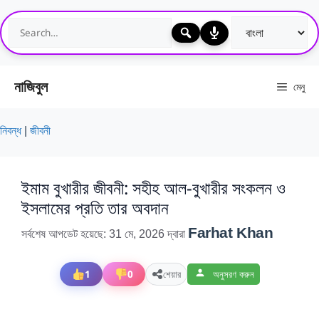
এড়িেয়
লেখায়
যান
নাজিবুল
মেনু
নিবন্ধ
|
জীবনী
ইমাম বুখারীর জীবনী: সহীহ আল-বুখারীর সংকলন ও
ইসলামের প্রতি তার অবদান
Farhat Khan
সর্বশেষ আপডেট হয়েছে: 31 মে, 2026
দ্বারা
1
0
শেয়ার
অনুসরণ করুন