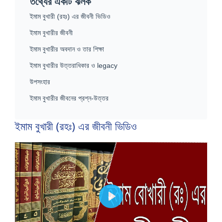
তথ্যের একটি ঝলক
ইমাম বুখারী (রহঃ) এর জীবনী ভিডিও
ইমাম বুখারীর জীবনী
ইমাম বুখারীর অবদান ও তার শিক্ষা
ইমাম বুখারীর উত্তরাধিকার ও legacy
উপসংহার
ইমাম বুখারীর জীবনের প্রশ্ন-উত্তর
ইমাম বুখারী (রহঃ) এর জীবনী ভিডিও
P
l