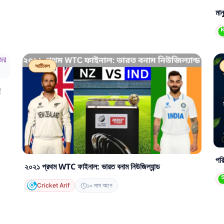
মান
আর্টিকেল
!
পরি
২০২১ প্রথম WTC ফাইনাল: ভারত বনাম নিউজিল্যান্ড
Cricket Arif
১০ মাস আগে