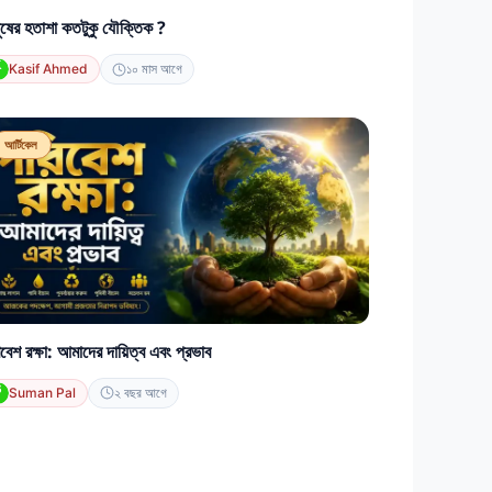
ুষের হতাশা কতটুকু যৌক্তিক ?
Kasif Ahmed
১০ মাস আগে
আর্টিকেল
বেশ রক্ষা: আমাদের দায়িত্ব এবং প্রভাব
Suman Pal
২ বছর আগে