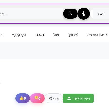
কেল
প্রশ্নোত্তর
কিভাবে
টুলস
ফুল ফর্ম
লেখকদের জন্য উপা
f
শেয়ার
অনুসরণ করুন
0
0