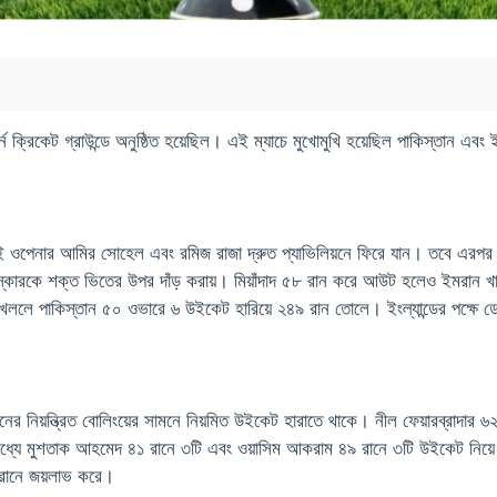
ন ক্রিকেট গ্রাউন্ডে অনুষ্ঠিত হয়েছিল। এই ম্যাচে মুখোমুখি হয়েছিল পাকিস্তান এবং ই
 দুই ওপেনার আমির সোহেল এবং রমিজ রাজা দ্রুত প্যাভিলিয়নে ফিরে যান। তবে এরপ
স্কোরকে শক্ত ভিতের উপর দাঁড় করায়। মিয়াঁদাদ ৫৮ রান করে আউট হলেও ইমরান খা
ে পাকিস্তান ৫০ ওভারে ৬ উইকেট হারিয়ে ২৪৯ রান তোলে। ইংল্যান্ডের পক্ষে ডে
ানের নিয়ন্ত্রিত বোলিংয়ের সামনে নিয়মিত উইকেট হারাতে থাকে। নীল ফেয়ারব্রাদার ৬২
্যে মুশতাক আহমেদ ৪১ রানে ৩টি এবং ওয়াসিম আকরাম ৪৯ রানে ৩টি উইকেট নিয়ে ইংল
 রানে জয়লাভ করে।