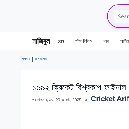
এড়িেয়
লেখায়
যান
নাজিবুল
হোম
শর্টস ভিডিও
খবর
আর্টি
নিবন্ধ
|
অন্যান্য
১৯৯২ ক্রিকেট বিশ্বকাপ ফাইনাল
Cricket Ari
প্রকাশিত হয়েছে: 29 আগস্ট, 2025
দ্বারা