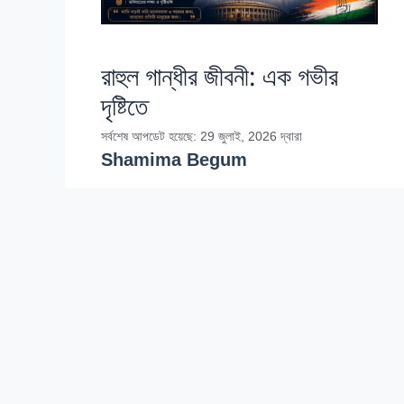
রাহুল গান্ধীর জীবনী: এক গভীর
দৃষ্টিতে
সর্বশেষ আপডেট হয়েছে: 29 জুলাই, 2026
দ্বারা
Shamima Begum
রাহুল গান্ধীর জীবনী: রাহুল গান্ধী ভারতের জাতীয়
কংগ্রেস দলের অন্যতম নেতা, একজন প্রভাবশালী
রাজনৈতিক ব্যক্তিত্ব। তার জীবনী, শিক্ষা, এবং
রাজনৈতিক যাত্রা নিয়ে এই নিবন্ধে …
Read more