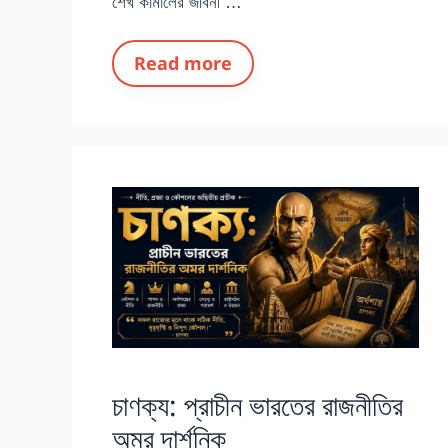
শেখ কামালের জীবনী …
Read more
চাণক্য: প্রাচীন ভারতের রাজনীতির
অমর দার্শনিক