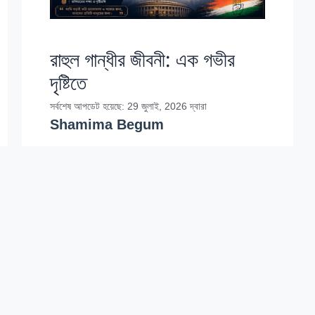
রাহুল গান্ধীর জীবনী: এক গভীর
দৃষ্টিতে
সর্বশেষ আপডেট হয়েছে: 29 জুলাই, 2026
দ্বারা
Shamima Begum
রাহুল গান্ধীর জীবনী: রাহুল গান্ধী ভারতের জাতীয়
কংগ্রেস দলের অন্যতম নেতা, একজন প্রভাবশালী
রাজনৈতিক ব্যক্তিত্ব। তার জীবনী, শিক্ষা, এবং
রাজনৈতিক যাত্রা নিয়ে এই নিবন্ধে …
Read more