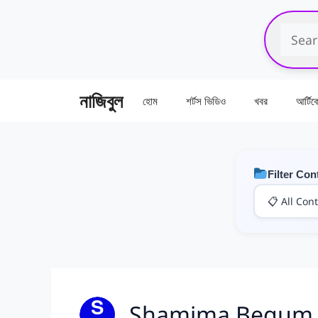
এড়িেয়
লেখায়
যান
নাজিবুল
হোম
শর্টস ভিডিও
খবর
আর্টি
Filter Con
Shamima Begum