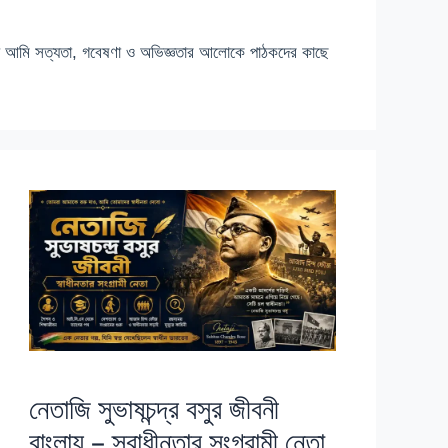
য় আমি সত্যতা, গবেষণা ও অভিজ্ঞতার আলোকে পাঠকদের কাছে
নেতাজি সুভাষচন্দ্র বসুর জীবনী
বাংলায় – স্বাধীনতার সংগ্রামী নেতা