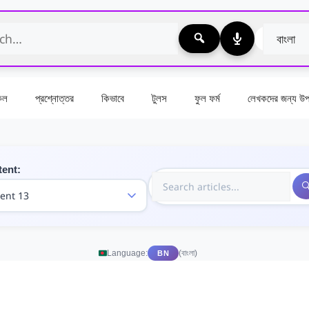
কেল
প্রশ্নোত্তর
কিভাবে
টুলস
ফুল ফর্ম
লেখকদের জন্য উপা
tent:
Language:
(বাংলা)
BN