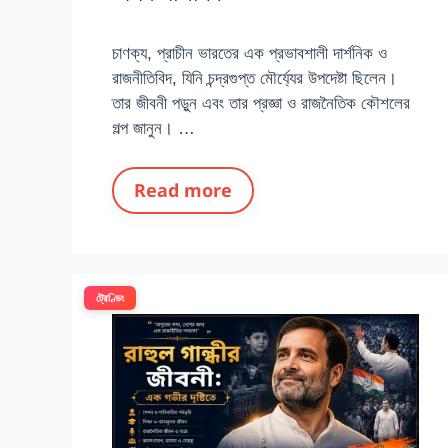
চাণক্য, প্রাচীন ভারতের এক প্রভাবশালী দার্শনিক ও
রাজনীতিবিদ, যিনি চন্দ্রগুপ্ত মৌর্য্যের উপদেষ্টা ছিলেন।
তার জীবনী পড়ুন এবং তার প্রজ্ঞা ও রাজনৈতিক কৌশলের
গল্প জানুন। …
Read more
ট্রেণ্ডিং