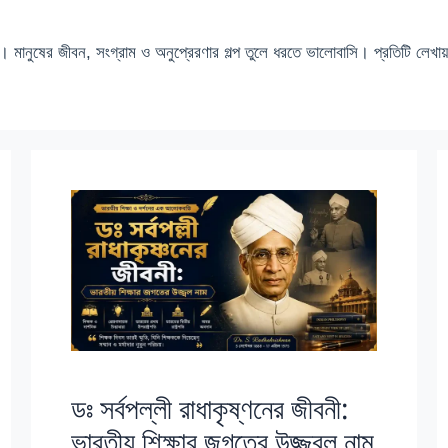
ুষের জীবন, সংগ্রাম ও অনুপ্রেরণার গল্প তুলে ধরতে ভালোবাসি। প্রতিটি লেখা
ডঃ সর্বপল্লী রাধাকৃষ্ণনের জীবনী:
ভারতীয় শিক্ষার জগতের উজ্জ্বল নাম