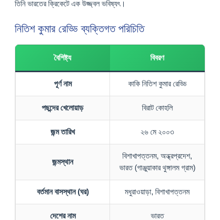
তিনি ভারতের ক্রিকেটে এক উজ্জ্বল ভবিষ্যৎ।
নিতিশ কুমার রেড্ডি ব্যক্তিগত পরিচিতি
বৈশিষ্ট্য
বিবরণ
পূর্ণ নাম
কাকি নিতিশ কুমার রেড্ডি
পছন্দের খেলোয়াড়
বিরাট কোহলি
জন্ম তারিখ
২৬ মে ২০০৩
বিশাখাপত্তনম, অন্ধ্রপ্রদেশ,
জন্মস্থান
ভারত (গাঞ্জুয়াকার থুঙ্গালম গ্রাম)
বর্তমান বাসস্থান (ঘর)
মধুরাওয়াড়া, বিশাখাপত্তনম
দেশের নাম
ভারত