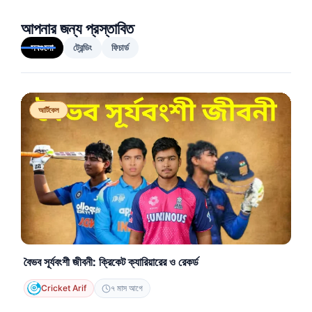
আপনার জন্য প্রস্তাবিত
সবগুলো
ট্রেন্ডিং
ফিচার্ড
আর্টিকেল
বৈভব সূর্যবংশী জীবনী: ক্রিকেট ক্যারিয়ারের ও রেকর্ড
Cricket Arif
৭ মাস আগে