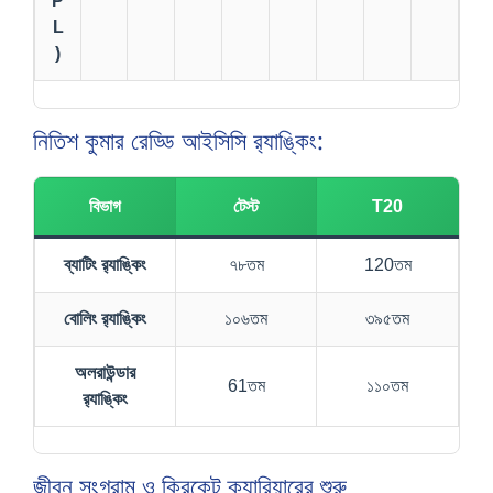
P
L
)
নিতিশ কুমার রেড্ডি আইসিসি র‍্যাঙ্কিং:
বিভাগ
টেস্ট
T20
ব্যাটিং র‍্যাঙ্কিং
৭৮তম
120তম
বোলিং র‍্যাঙ্কিং
১০৬তম
৩৯৫তম
অলরাউন্ডার
61তম
১১০তম
র‍্যাঙ্কিং
জীবন সংগ্রাম ও ক্রিকেট ক্যারিয়ারের শুরু