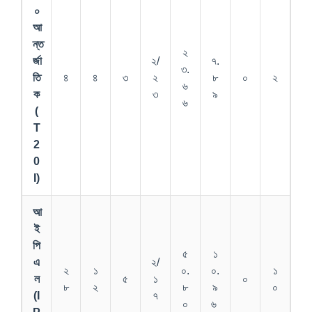
০
আ
ন্ত
২
র্জা
২/
৭.
৩.
তি
৪
৪
৩
২
৮
০
২
৬
ক
৩
৯
৬
(
T
2
0
I)
আ
ই
পি
৫
১
এ
২/
২
১
০.
০.
১
ল
৫
১
০
৮
২
৮
৯
০
(I
৭
০
৬