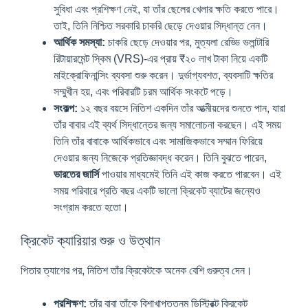
সুবিধা এবং প্রশিক্ষণ নেই, যা তাঁর ছেলের খেলার ক্ষতি করতে পারে।
তাই, তিনি নিশ্চিত সরকারি চাকরি ছেড়ে দেওয়ার সিদ্ধান্ত নেন।
আর্থিক সমস্যা:
চাকরি ছেড়ে দেওয়ার পর, মুত্যলা রেড্ডি ভলান্টারি
রিটায়ারমেন্ট স্কিম (VRS)-এর প্রায় ₹২০ লাখ টাকা নিয়ে একটি
মাইক্রোফিনান্সিং ব্যবসা শুরু করেন। দুর্ভাগ্যবশত, ব্যবসাটি ক্ষতির
সম্মুখীন হয়, এবং পরিবারটি চরম আর্থিক সংকটে পড়ে।
সংকল্প:
১২ বছর বয়সে নিতিশ একদিন তাঁর আত্মীয়দের শুনতে পান, যারা
তাঁর বাবার এই ব্যর্থ সিদ্ধান্তের জন্য সমালোচনা করছেন। এই সময়
তিনি তাঁর বাবাকে আর্থিকভাবে এবং সামাজিকভাবে সম্মান ফিরিয়ে
দেওয়ার জন্য নিজেকে প্রতিজ্ঞাবদ্ধ করেন। তিনি বুঝতে পারেন,
ভারতের জার্সি
পাওয়ার মাধ্যমেই তিনি এই কাজ করতে পারবেন। এই
সময় পরিবারে প্রতি বছর একটি ভালো ক্রিকেট ব্যাটের জন্যেও
সংগ্রাম করতে হতো।
ক্রিকেট ক্যারিয়ার শুরু ও উত্থান
পিতার ত্যাগের পর, নিতিশ তাঁর ক্রিকেটকে অনেক বেশি গুরুত্ব দেন।
প্রশিক্ষণ:
তাঁর বাবা তাঁকে বিশাখাপত্তনম ডিস্ট্রিক্ট ক্রিকেট