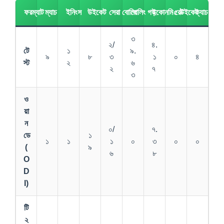
ফরম্যাট
ম্যাচ
ইনিংস
উইকেট
সেরা বোলিং
বোলিং গড়
ইকোনমি রেট
৫ উইকেট
ক্যাচ
৩
২/
৪.
টে
১
৯.
৯
৮
৩
১
০
৪
স্ট
২
৬
২
৭
৩
ও
য়া
ন
০/
৭.
ডে
১
১
১
১
০
৩
০
০
(
৯
৬
৮
O
D
I)
টি
২