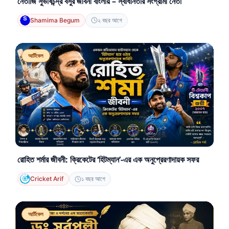
নেতাজি সুভাষচন্দ্র বসুর জীবনী বাংলায় – স্বাধীনতার সংগ্রামী নেতা
Shamima Begum
২ বছর আগে
আর্টিকেল
রোহিত শর্মার জীবনী: ক্রিকেটের ‘হিটম্যান’-এর এক অনুপ্রেরণাদায়ক সফর
Cricket Arif
১ বছর আগে
আর্টিকেল