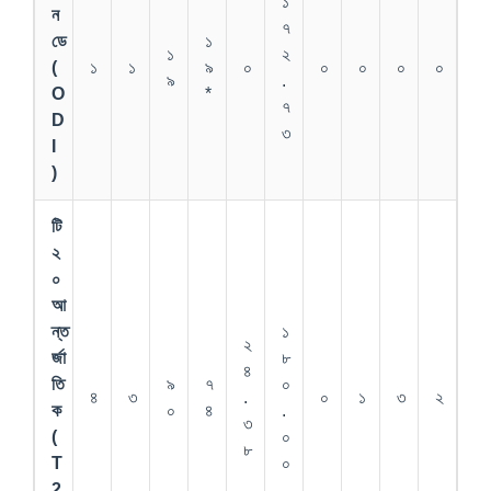
১
ন
৭
ডে
১
১
২
(
১
১
৯
০
০
০
০
০
৯
.
O
*
৭
D
৩
I
)
টি
২
০
আ
ন্ত
১
২
র্জা
৮
৪
তি
৯
৭
০
৪
৩
.
০
১
৩
২
ক
০
৪
.
৩
(
০
৮
T
০
2