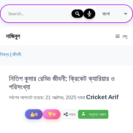
এড়িেয়
লেখায়
যান
নাজিবুল
মেনু
নিবন্ধ
|
জীবনী
নিতিশ কুমার রেড্ডি জীবনী: ক্রিকেট ক্যারিয়ার ও
পরিসংখ্যা
Cricket Arif
সর্বশেষ আপডেট হয়েছে: 21 অক্টোবর, 2025
দ্বারা
0
0
শেয়ার
অনুসরণ করুন