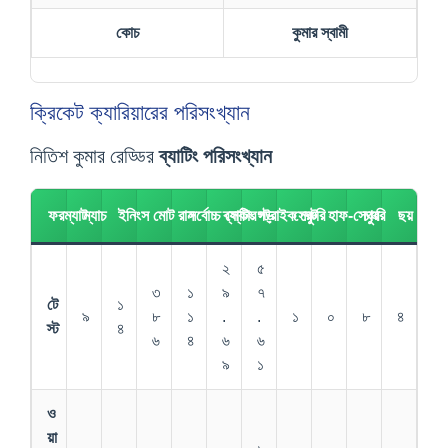
কোচ
কুমার স্বামী
ক্রিকেট ক্যারিয়ারের পরিসংখ্যান
নিতিশ কুমার রেড্ডির
ব্যাটিং পরিসংখ্যান
ফরম্যাট
ম্যাচ
ইনিংস
মোট রান
সর্বোচ্চ স্কোর
ব্যাটিং গড়
স্ট্রাইক রেট
সেঞ্চুরি
হাফ-সেঞ্চুরি
চার
ছয়
২
৫
৩
১
৯
৭
টে
১
৯
৮
১
.
.
১
০
৮
৪
স্ট
৪
৬
৪
৬
৬
৯
১
ও
য়া