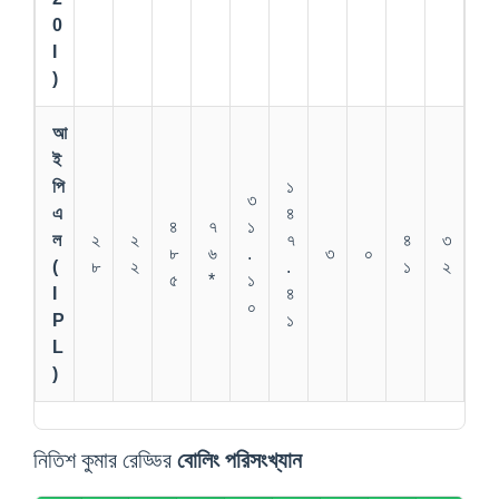
0
I
)
আ
ই
পি
১
৩
এ
৪
৪
৭
১
ল
২
২
৭
৪
৩
৮
৬
.
৩
০
(
৮
২
.
১
২
৫
*
১
I
৪
০
P
১
L
)
নিতিশ কুমার রেড্ডির
বোলিং
পরিসংখ্যান