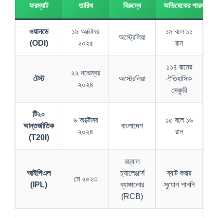
ফরম্যাট
তারিখ
বিরুদ্ধে
অভিষেকের পারফরম্যান্
ওয়ানডে
১৯ অক্টোবর
১৯ বলে ১১
অস্ট্রেলিয়া
(ODI)
২০২৫
রান
১১৪ রানের
২২ নভেম্বর
টেস্ট
অস্ট্রেলিয়া
ঐতিহাসিক
২০২৪
সেঞ্চুরি
টি২০
৬ অক্টোবর
১৫ বলে ১৬
আন্তর্জাতিক
বাংলাদেশ
২০২৪
রান
(T20I)
রয়্যাল
আইপিএল
চ্যালেঞ্জার্স
ব্যাট করার
মে ২০২৩
(IPL)
ব্যাঙ্গালোর
সুযোগ পাননি
(RCB)