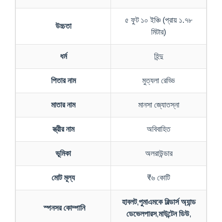
৫ ফুট ১০ ইঞ্চি (প্রায় ১.৭৮
উচ্চতা
মিটার)
ধর্ম
হিন্দু
পিতার নাম
মুত্যলা রেড্ডি
মাতার নাম
মানসা জ্যোতস্না
স্ত্রীর নাম
অবিবাহিত
ভূমিকা
অলরাউন্ডার
মোট মূল্য
₹৬ কোটি
হাবলট
,
পুমাএমকে বিল্ডার্স অ্যান্ড
স্পনসর কোম্পানি
ডেভেলপারস
,
মাউন্টেন ডিউ
,