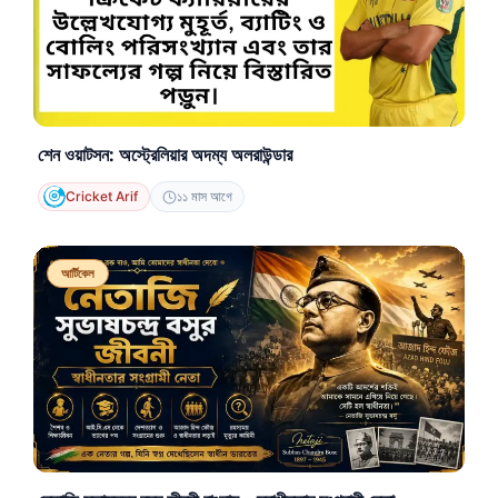
শেন ওয়াটসন: অস্ট্রেলিয়ার অদম্য অলরাউন্ডার
Cricket Arif
১১ মাস আগে
আর্টিকেল