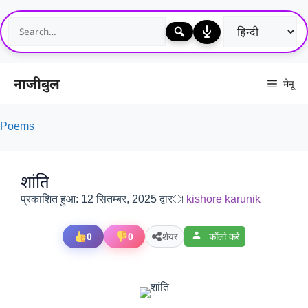
Skip
to
content
नाजीबुल
मेनू
Poems
शांति
प्रकाशित हुआ:
12 सितम्बर, 2025
द्वारা
kishore karunik
0
0
शेयर
फॉलो करें