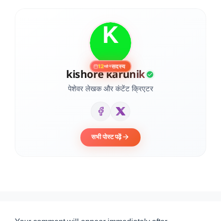
सदस्य
12
महीने
kishore karunik
पेशेवर लेखक और कंटेंट क्रिएटर
सभी पोस्ट पढ़ें