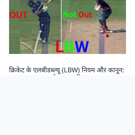
क्रिकेट के एलबीडब्ल्यू (LBW) नियम और कानून:
कब LBW आउट होगा या नहीं | MCC कानून
36
Cricket Arif
अंतिम बार अद्यतन: 29 अप्रैल, 2026
by
क्रिकेट का सबसे विवादास्पद और अंपायरों के लिए सबसे कठिन निर्णय
एलबीडब्ल्यू (LBW) होता है। एमसीसी (MCC) के कानून 36 के
अनुसार, यदि गेंद …