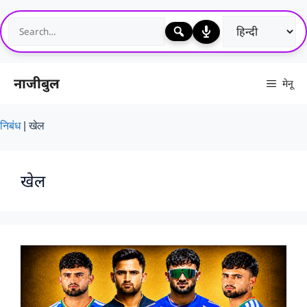
Skip
to
content
नाजीबुल
मेनू
निबंध
|
खेल
खेल