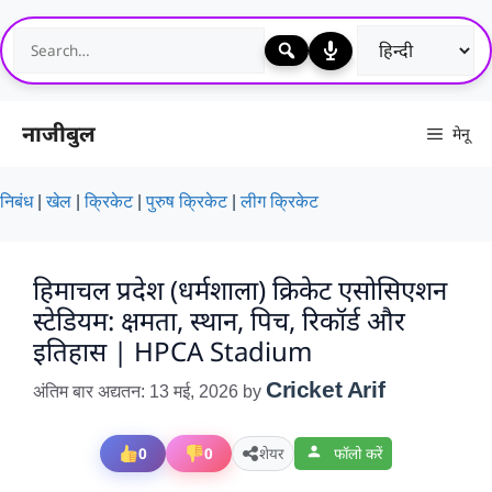
Skip
to
content
नाजीबुल
मेनू
निबंध
|
खेल
|
क्रिकेट
|
पुरुष क्रिकेट
|
लीग क्रिकेट
हिमाचल प्रदेश (धर्मशाला) क्रिकेट एसोसिएशन
स्टेडियम: क्षमता, स्थान, पिच, रिकॉर्ड और
इतिहास | HPCA Stadium
Cricket Arif
अंतिम बार अद्यतन: 13 मई, 2026
by
0
0
शेयर
फॉलो करें