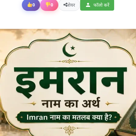
शेयर
फॉलो करें
0
0