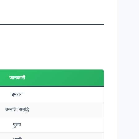
जानकारी
इमरान
उन्नति, समृद्धि
पुरुष