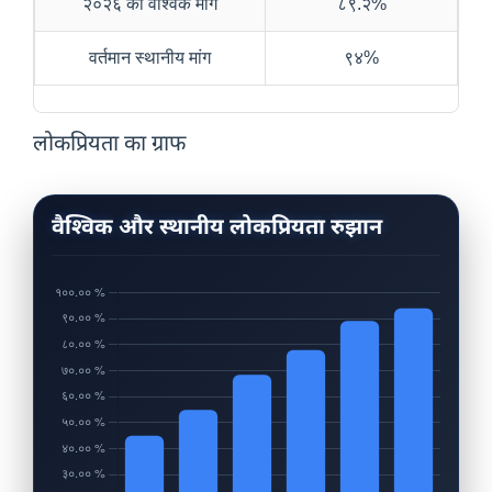
२०२६ की वैश्विक मांग
८९.२%
वर्तमान स्थानीय मांग
९४%
लोकप्रियता का ग्राफ
वैश्विक और स्थानीय लोकप्रियता रुझान