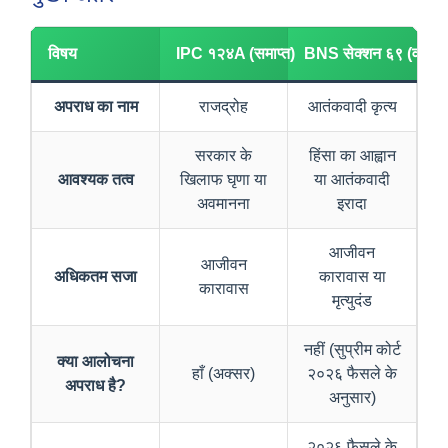
विषय
IPC १२४A (समाप्त)
BNS सेक्शन ६९ (वर्तमा
अपराध का नाम
राजद्रोह
आतंकवादी कृत्य
सरकार के
हिंसा का आह्वान
आवश्यक तत्व
खिलाफ घृणा या
या आतंकवादी
अवमानना
इरादा
आजीवन
आजीवन
अधिकतम सजा
कारावास या
कारावास
मृत्युदंड
नहीं (सुप्रीम कोर्ट
क्या आलोचना
हाँ (अक्सर)
२०२६ फैसले के
अपराध है?
अनुसार)
२०२६ फैसले के